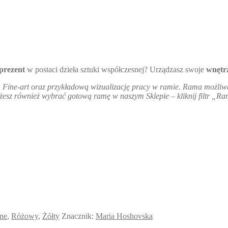
prezent
w postaci dzieła sztuki współczesnej? Urządzasz swoje
wnętr
uku Fine-art oraz przykładową wizualizację pracy w ramie. Rama możli
esz również wybrać gotową ramę w naszym Sklepie – kliknij filtr „R
lne
,
Różowy
,
Żółty
Znacznik:
Maria Hoshovska