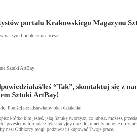
Artystów portalu Krakowskiego Magazynu Sz
 w naszym Portalu oraz chcesz:
ie Sztuki ArtBay
powiedziałaś/łeś “Tak”, skontaktuj się z na
em Sztuki ArtBay!
odę. Poniżej przedstawiamy plan działania:
opisz krótko kim jesteś, jaką Sztukę tworzysz, co lubisz, możesz prze
 i prześlemy formularz rejestracyjny oraz dokumenty prawne do zapo
 by nasi Odbiorcy mogli podziwiać i kupować Twoje prace.