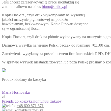
Jeśli chcesz zarezerwować tę pracę skontaktuj się
z nami mailowo na adres
biuro@artbay.pl
KopiaFine-art , czyli druk wykonywany na wysokiej
jakości maszynie pigmentowej na podłożu
bawełnianym, bezkwasowym. Kopie Fine-art dostępne
są w ograniczonej ilości.
Kopia Fine-art, czyli druk na płótnie wykonywany na maszynie pigme
Darmowa wysyłka na terenie Polski paczek do rozmiaru 70x100 cm.
Zamówienia wysyłamy za pośrednictwem firm kurierskich DPD, DH
W sprawie wysyłek niestandardowych lub poza Polskę prosimy o ko
Produkt dodany do koszyka
Maria Hoshovska
zł
Przejdź do koszyka
Kontynuuj zakupy
+48 600 871 871
kontakt@artbay.pl