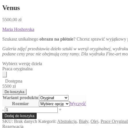
Venus
5500,00
zł
Maria Hoshovska
Szukasz unikalnego
obrazu na płótnie
? Chcesz sprawić wyjątkowy
Galeria zdjęć przedstawia dzieło sztuki w wersji oryginalnej, wydr
podane ceny prac nie obejmują ceny ramy.
Dla wydruku Fine-art moż
Wybierz wersję dzieła
Praca oryginalna
Dostępna
5500 zł
Wariant produktu
Rozmiar
Wyczyść
ilość
-
+
Venus
Dodaj do koszyka
SKU:
Brak danych
Kategorii:
Abstrakcja
,
Biały
,
Olej
,
Prace Orygina
Rezerwacja