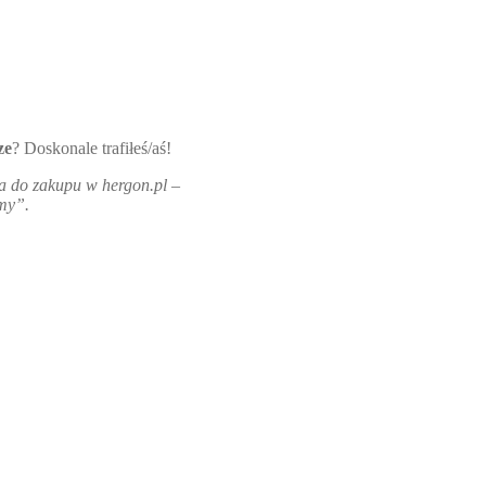
ze
? Doskonale trafiłeś/aś!
wa do zakupu w hergon.pl –
amy”.