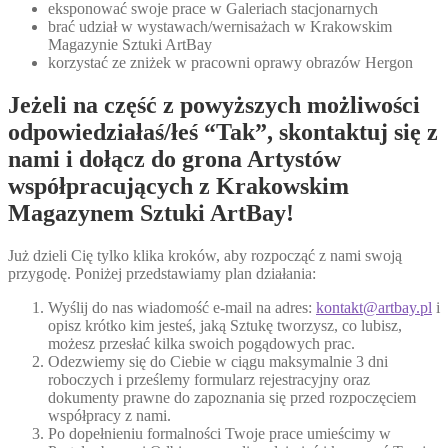
eksponować swoje prace w Galeriach stacjonarnych
brać udział w wystawach/wernisażach w Krakowskim
Magazynie Sztuki ArtBay
korzystać ze zniżek w pracowni oprawy obrazów Hergon
Jeżeli na część z powyższych możliwości
odpowiedziałaś/łeś “Tak”, skontaktuj się z
nami i dołącz do grona Artystów
współpracujących z Krakowskim
Magazynem Sztuki ArtBay!
Już dzieli Cię tylko klika kroków, aby rozpocząć z nami swoją
przygodę. Poniżej przedstawiamy plan działania:
Wyślij do nas wiadomość e-mail na adres:
kontakt@artbay.pl
i
opisz krótko kim jesteś, jaką Sztukę tworzysz, co lubisz,
możesz przesłać kilka swoich pogądowych prac.
Odezwiemy się do Ciebie w ciągu maksymalnie 3 dni
roboczych i prześlemy formularz rejestracyjny oraz
dokumenty prawne do zapoznania się przed rozpoczęciem
współpracy z nami.
Po dopełnieniu formalności Twoje prace umieścimy w