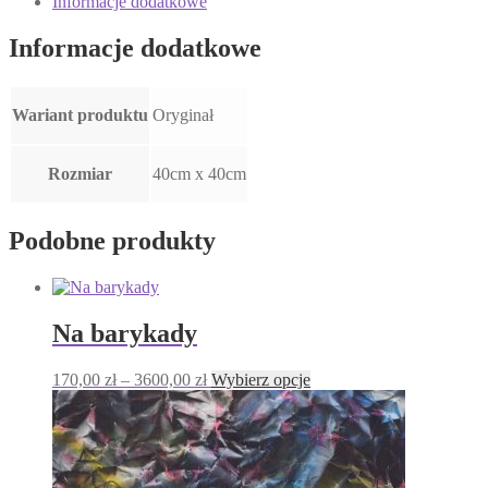
Informacje dodatkowe
Informacje dodatkowe
Wariant produktu
Oryginał
Rozmiar
40cm x 40cm
Podobne produkty
Na barykady
Zakres
Ten
170,00
zł
–
3600,00
zł
Wybierz opcje
cen:
produkt
od
ma
170,00 zł
wiele
do
wariantów.
3600,00 zł
Opcje