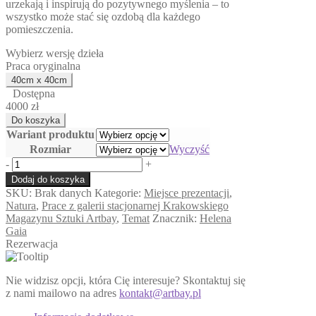
urzekają i inspirują do pozytywnego myślenia – to
wszystko może stać się ozdobą dla każdego
pomieszczenia.
Wybierz wersję dzieła
Praca oryginalna
Dostępna
4000 zł
Wariant produktu
Rozmiar
Wyczyść
ilość
-
+
Lion
Dodaj do koszyka
Fish
SKU:
Brak danych
Kategorie:
Miejsce prezentacji
,
Natura
,
Prace z galerii stacjonarnej Krakowskiego
Magazynu Sztuki Artbay
,
Temat
Znacznik:
Helena
Gaia
Rezerwacja
Nie widzisz opcji, która Cię interesuje? Skontaktuj się
z nami mailowo na adres
kontakt@artbay.pl