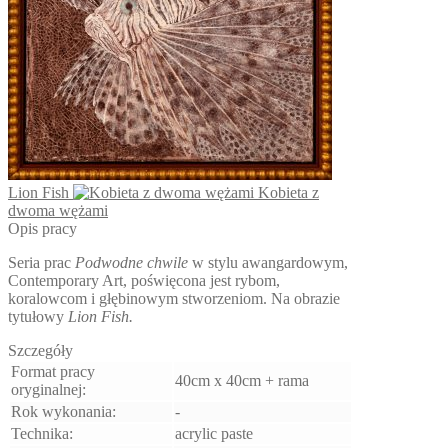
produktu
Lion Fish
Kobieta z
dwoma wężami
Opis pracy
Seria prac
Podwodne chwile
w stylu awangardowym,
Contemporary Art, poświęcona jest rybom,
koralowcom i głębinowym stworzeniom. Na obrazie
tytułowy
Lion Fish.
Szczegóły
Format pracy
40cm x 40cm + rama
oryginalnej:
Rok wykonania:
-
Technika:
acrylic paste