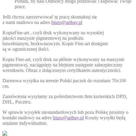
Portalu, by nasi Odbiorcy mogli podziwiać i kupować Twoje
prace.
Jeśli chcesz zarezerwować tę pracę skontaktuj się
z nami mailowo na adres
biuro@artbay.pl
KopiaFine-art , czyli druk wykonywany na wysokiej
jakości maszynie pigmentowej na podłożu
bawełnianym, bezkwasowym. Kopie Fine-art dostępne
są w ograniczonej ilości.
Kopia Fine-art, czyli druk na płótnie wykonywany na maszynie
pigmentowej, naciągnięty na blejtram następnie zabezpieczony
werniksem. Obraz z dołączonym certyfikatem autentyczności.
Darmowa wysyłka na terenie Polski paczek do rozmiaru 70x100
cm.
Zamówienia wysyłamy za pośrednictwem firm kurierskich DPD,
DHL, Pocztex.
W sprawie wysyłek niestandardowych lub poza Polskę prosimy o
kontakt mailowy na adres
biuro@artbay.pl
Koszty wysyłki będą
ustalane indywidualnie.