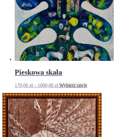
na
stronie
produktu
Pieskowa skała
Zakres
Ten
170,00
zł
–
1000,00
zł
Wybierz opcje
cen:
produkt
od
ma
170,00 zł
wiele
do
wariantów.
1000,00 zł
Opcje
można
wybrać
na
stronie