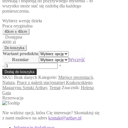
urzekają i inspirują do pozytywnego myślenia – to
wszystko może stać się ozdobą dla każdego
pomieszczenia.
Wybierz wersję dzieła
Praca oryginalna
Dostępna
4000 zł
Wariant produktu
Rozmiar
Wyczyść
ilość
-
+
Lion
Dodaj do koszyka
Fish
SKU:
Brak danych
Kategorie:
Miejsce prezentacji
,
Natura
,
Prace z galerii stacjonarnej Krakowskiego
Magazynu Sztuki Artbay
,
Temat
Znacznik:
Helena
Gaia
Rezerwacja
Nie widzisz opcji, która Cię interesuje? Skontaktuj się
z nami mailowo na adres
kontakt@artbay.pl
Informacje dodatkowe