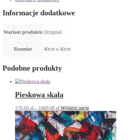
Informacje dodatkowe
Wariant produktu
Oryginał
Rozmiar
40cm x 40cm
Podobne produkty
Pieskowa skała
Zakres
Ten
170,00
zł
–
1000,00
zł
Wybierz opcje
cen:
produkt
od
ma
170,00 zł
wiele
do
wariantów.
1000,00 zł
Opcje