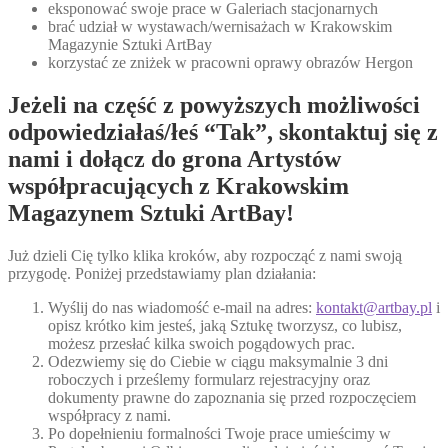
eksponować swoje prace w Galeriach stacjonarnych
brać udział w wystawach/wernisażach w Krakowskim
Magazynie Sztuki ArtBay
korzystać ze zniżek w pracowni oprawy obrazów Hergon
Jeżeli na część z powyższych możliwości
odpowiedziałaś/łeś “Tak”, skontaktuj się z
nami i dołącz do grona Artystów
współpracujących z Krakowskim
Magazynem Sztuki ArtBay!
Już dzieli Cię tylko klika kroków, aby rozpocząć z nami swoją
przygodę. Poniżej przedstawiamy plan działania:
Wyślij do nas wiadomość e-mail na adres:
kontakt@artbay.pl
i
opisz krótko kim jesteś, jaką Sztukę tworzysz, co lubisz,
możesz przesłać kilka swoich pogądowych prac.
Odezwiemy się do Ciebie w ciągu maksymalnie 3 dni
roboczych i prześlemy formularz rejestracyjny oraz
dokumenty prawne do zapoznania się przed rozpoczęciem
współpracy z nami.
Po dopełnieniu formalności Twoje prace umieścimy w