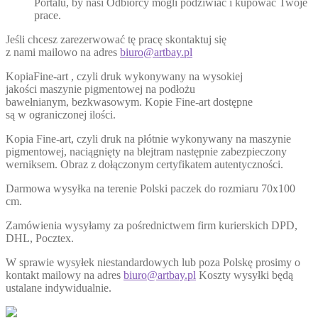
Portalu, by nasi Odbiorcy mogli podziwiać i kupować Twoje
prace.
Jeśli chcesz zarezerwować tę pracę skontaktuj się
z nami mailowo na adres
biuro@artbay.pl
KopiaFine-art , czyli druk wykonywany na wysokiej
jakości maszynie pigmentowej na podłożu
bawełnianym, bezkwasowym. Kopie Fine-art dostępne
są w ograniczonej ilości.
Kopia Fine-art, czyli druk na płótnie wykonywany na maszynie
pigmentowej, naciągnięty na blejtram następnie zabezpieczony
werniksem. Obraz z dołączonym certyfikatem autentyczności.
Darmowa wysyłka na terenie Polski paczek do rozmiaru 70x100
cm.
Zamówienia wysyłamy za pośrednictwem firm kurierskich DPD,
DHL, Pocztex.
W sprawie wysyłek niestandardowych lub poza Polskę prosimy o
kontakt mailowy na adres
biuro@artbay.pl
Koszty wysyłki będą
ustalane indywidualnie.