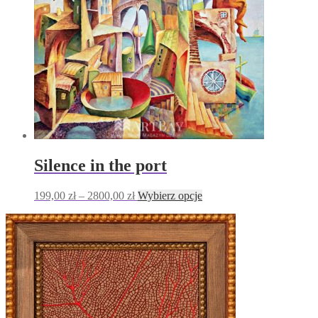
na
stronie
produktu
Silence in the port
Zakres
Ten
199,00
zł
–
2800,00
zł
Wybierz opcje
cen:
produkt
od
ma
199,00 zł
wiele
do
wariantów.
2800,00 zł
Opcje
można
wybrać
na
stronie