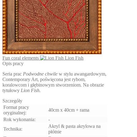
produktu
Fun coral elements
Lion Fish
Opis pracy
Seria prac
Podwodne chwile
w stylu awangardowym,
Contemporary Art, poświęcona jest rybom,
koralowcom i głębinowym stworzeniom. Na obrazie
tytułowy
Lion Fish.
Szczegóły
Format pracy
40cm x 40cm + rama
oryginalnej:
Rok wykonania:
-
Akryl & pasta akrylowa na
Technika:
płótnie