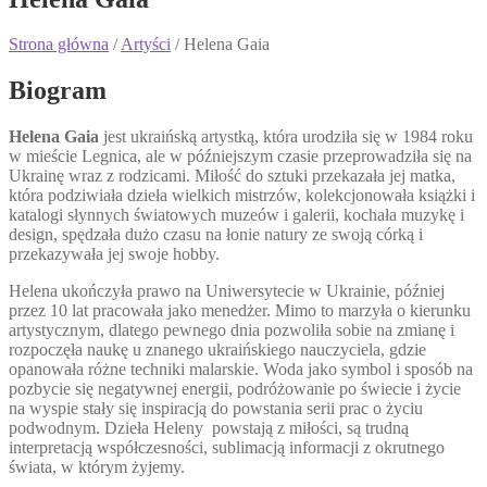
Strona główna
/
Artyści
/ Helena Gaia
Biogram
Helena Gaia
jest ukraińską artystką, która urodziła się w 1984 roku
w mieście Legnica, ale w późniejszym czasie przeprowadziła się na
Ukrainę wraz z rodzicami. Miłość do sztuki przekazała jej matka,
która podziwiała dzieła wielkich mistrzów, kolekcjonowała książki i
katalogi słynnych światowych muzeów i galerii, kochała muzykę i
design, spędzała dużo czasu na łonie natury ze swoją córką i
przekazywała jej swoje hobby.
Helena ukończyła prawo na Uniwersytecie w Ukrainie, później
przez 10 lat pracowała jako menedżer. Mimo to marzyła o kierunku
artystycznym, dlatego pewnego dnia pozwoliła sobie na zmianę i
rozpoczęła naukę u znanego ukraińskiego nauczyciela, gdzie
opanowała różne techniki malarskie. Woda jako symbol i sposób na
pozbycie się negatywnej energii, podróżowanie po świecie i życie
na wyspie stały się inspiracją do powstania serii prac o życiu
podwodnym. Dzieła Heleny powstają z miłości, są trudną
interpretacją współczesności, sublimacją informacji z okrutnego
świata, w którym żyjemy.