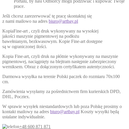
Portalu, by nasi Odbiorcy mogli podziwiać i kupować Twoje
prace.
Jeśli chcesz zarezerwować tę pracę skontaktuj się
z nami mailowo na adres
biuro@artbay.pl
KopiaFine-art , czyli druk wykonywany na wysokiej
jakości maszynie pigmentowej na podłożu
bawełnianym, bezkwasowym. Kopie Fine-art dostępne
są w ograniczonej ilości.
Kopia Fine-art, czyli druk na płótnie wykonywany na maszynie
pigmentowej, naciągnięty na blejtram następnie zabezpieczony
werniksem. Obraz z dołączonym certyfikatem autentyczności.
Darmowa wysyłka na terenie Polski paczek do rozmiaru 70x100
cm.
Zamówienia wysyłamy za pośrednictwem firm kurierskich DPD,
DHL, Pocztex.
W sprawie wysyłek niestandardowych lub poza Polskę prosimy o
kontakt mailowy na adres
biuro@artbay.pl
Koszty wysyłki będą
ustalane indywidualnie.
+48 600 871 871