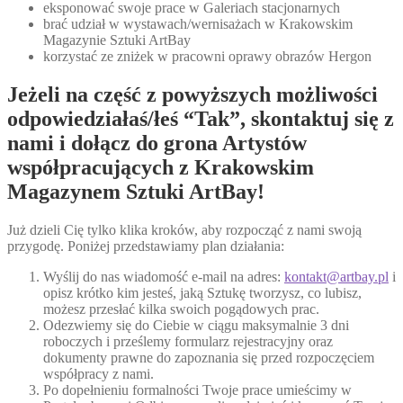
eksponować swoje prace w Galeriach stacjonarnych
brać udział w wystawach/wernisażach w Krakowskim
Magazynie Sztuki ArtBay
korzystać ze zniżek w pracowni oprawy obrazów Hergon
Jeżeli na część z powyższych możliwości
odpowiedziałaś/łeś “Tak”, skontaktuj się z
nami i dołącz do grona Artystów
współpracujących z Krakowskim
Magazynem Sztuki ArtBay!
Już dzieli Cię tylko klika kroków, aby rozpocząć z nami swoją
przygodę. Poniżej przedstawiamy plan działania:
Wyślij do nas wiadomość e-mail na adres:
kontakt@artbay.pl
i
opisz krótko kim jesteś, jaką Sztukę tworzysz, co lubisz,
możesz przesłać kilka swoich pogądowych prac.
Odezwiemy się do Ciebie w ciągu maksymalnie 3 dni
roboczych i prześlemy formularz rejestracyjny oraz
dokumenty prawne do zapoznania się przed rozpoczęciem
współpracy z nami.
Po dopełnieniu formalności Twoje prace umieścimy w