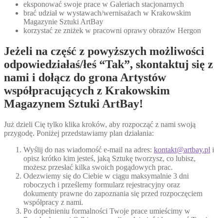
eksponować swoje prace w Galeriach stacjonarnych
brać udział w wystawach/wernisażach w Krakowskim
Magazynie Sztuki ArtBay
korzystać ze zniżek w pracowni oprawy obrazów Hergon
Jeżeli na część z powyższych możliwości
odpowiedziałaś/łeś “Tak”, skontaktuj się z
nami i dołącz do grona Artystów
współpracujących z Krakowskim
Magazynem Sztuki ArtBay!
Już dzieli Cię tylko klika kroków, aby rozpocząć z nami swoją
przygodę. Poniżej przedstawiamy plan działania:
Wyślij do nas wiadomość e-mail na adres:
kontakt@artbay.pl
i
opisz krótko kim jesteś, jaką Sztukę tworzysz, co lubisz,
możesz przesłać kilka swoich pogądowych prac.
Odezwiemy się do Ciebie w ciągu maksymalnie 3 dni
roboczych i prześlemy formularz rejestracyjny oraz
dokumenty prawne do zapoznania się przed rozpoczęciem
współpracy z nami.
Po dopełnieniu formalności Twoje prace umieścimy w