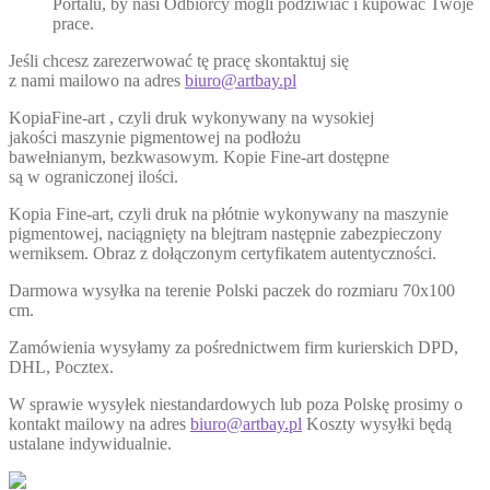
Portalu, by nasi Odbiorcy mogli podziwiać i kupować Twoje
prace.
Jeśli chcesz zarezerwować tę pracę skontaktuj się
z nami mailowo na adres
biuro@artbay.pl
KopiaFine-art , czyli druk wykonywany na wysokiej
jakości maszynie pigmentowej na podłożu
bawełnianym, bezkwasowym. Kopie Fine-art dostępne
są w ograniczonej ilości.
Kopia Fine-art, czyli druk na płótnie wykonywany na maszynie
pigmentowej, naciągnięty na blejtram następnie zabezpieczony
werniksem. Obraz z dołączonym certyfikatem autentyczności.
Darmowa wysyłka na terenie Polski paczek do rozmiaru 70x100
cm.
Zamówienia wysyłamy za pośrednictwem firm kurierskich DPD,
DHL, Pocztex.
W sprawie wysyłek niestandardowych lub poza Polskę prosimy o
kontakt mailowy na adres
biuro@artbay.pl
Koszty wysyłki będą
ustalane indywidualnie.