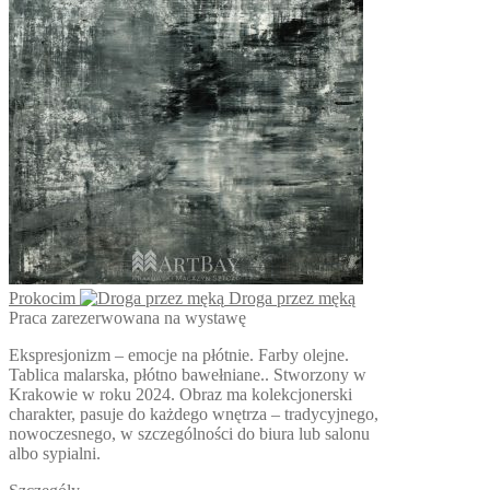
można
wybrać
na
stronie
produktu
Prokocim
Droga przez męką
Praca zarezerwowana na wystawę
Ekspresjonizm – emocje na płótnie. Farby olejne.
Tablica malarska, płótno bawełniane.. Stworzony w
Krakowie w roku 2024. Obraz ma kolekcjonerski
charakter, pasuje do każdego wnętrza – tradycyjnego,
nowoczesnego, w szczególności do biura lub salonu
albo sypialni.