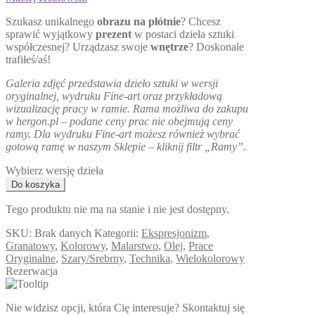
Szukasz unikalnego
obrazu na płótnie
? Chcesz
sprawić wyjątkowy
prezent
w postaci dzieła sztuki
współczesnej? Urządzasz swoje
wnętrze
? Doskonale
trafiłeś/aś!
Galeria zdjęć przedstawia dzieło sztuki w wersji
oryginalnej, wydruku Fine-art oraz przykładową
wizualizację pracy w ramie. Rama możliwa do zakupu
w hergon.pl – podane ceny prac nie obejmują ceny
ramy.
Dla wydruku Fine-art możesz również wybrać
gotową ramę w naszym Sklepie – kliknij filtr „Ramy”.
Wybierz wersję dzieła
Tego produktu nie ma na stanie i nie jest dostępny.
SKU:
Brak danych
Kategorii:
Ekspresjonizm
,
Granatowy
,
Kolorowy
,
Malarstwo
,
Olej
,
Prace
Oryginalne
,
Szary/Srebrny
,
Technika
,
Wielokolorowy
Rezerwacja
Nie widzisz opcji, która Cię interesuje? Skontaktuj się