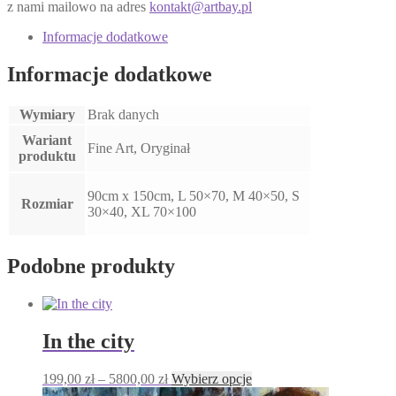
z nami mailowo na adres
kontakt@artbay.pl
Informacje dodatkowe
Informacje dodatkowe
Wymiary
Brak danych
Wariant
Fine Art, Oryginał
produktu
90cm x 150cm, L 50×70, M 40×50, S
Rozmiar
30×40, XL 70×100
Podobne produkty
In the city
Zakres
Ten
199,00
zł
–
5800,00
zł
Wybierz opcje
cen:
produkt