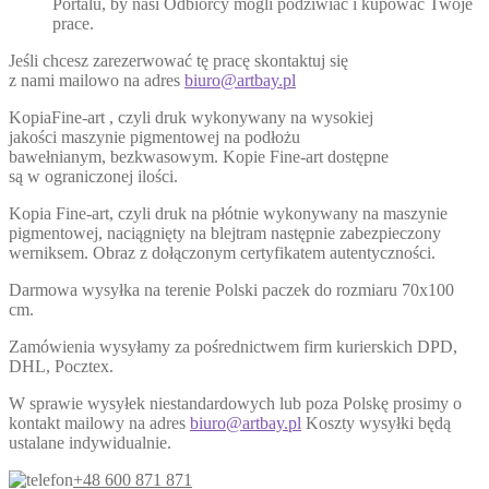
Portalu, by nasi Odbiorcy mogli podziwiać i kupować Twoje
prace.
Jeśli chcesz zarezerwować tę pracę skontaktuj się
z nami mailowo na adres
biuro@artbay.pl
KopiaFine-art , czyli druk wykonywany na wysokiej
jakości maszynie pigmentowej na podłożu
bawełnianym, bezkwasowym. Kopie Fine-art dostępne
są w ograniczonej ilości.
Kopia Fine-art, czyli druk na płótnie wykonywany na maszynie
pigmentowej, naciągnięty na blejtram następnie zabezpieczony
werniksem. Obraz z dołączonym certyfikatem autentyczności.
Darmowa wysyłka na terenie Polski paczek do rozmiaru 70x100
cm.
Zamówienia wysyłamy za pośrednictwem firm kurierskich DPD,
DHL, Pocztex.
W sprawie wysyłek niestandardowych lub poza Polskę prosimy o
kontakt mailowy na adres
biuro@artbay.pl
Koszty wysyłki będą
ustalane indywidualnie.
+48 600 871 871