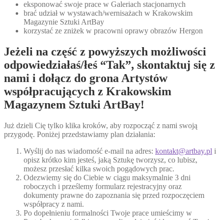
eksponować swoje prace w Galeriach stacjonarnych
brać udział w wystawach/wernisażach w Krakowskim
Magazynie Sztuki ArtBay
korzystać ze zniżek w pracowni oprawy obrazów Hergon
Jeżeli na część z powyższych możliwości
odpowiedziałaś/łeś “Tak”, skontaktuj się z
nami i dołącz do grona Artystów
współpracujących z Krakowskim
Magazynem Sztuki ArtBay!
Już dzieli Cię tylko klika kroków, aby rozpocząć z nami swoją
przygodę. Poniżej przedstawiamy plan działania:
Wyślij do nas wiadomość e-mail na adres:
kontakt@artbay.pl
i
opisz krótko kim jesteś, jaką Sztukę tworzysz, co lubisz,
możesz przesłać kilka swoich pogądowych prac.
Odezwiemy się do Ciebie w ciągu maksymalnie 3 dni
roboczych i prześlemy formularz rejestracyjny oraz
dokumenty prawne do zapoznania się przed rozpoczęciem
współpracy z nami.
Po dopełnieniu formalności Twoje prace umieścimy w