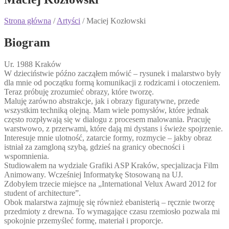
Strona główna
/
Artyści
/ Maciej Kozłowski
Biogram
Ur. 1988 Kraków
W dzieciństwie późno zacząłem mówić – rysunek i malarstwo były
dla mnie od początku formą komunikacji z rodzicami i otoczeniem.
Teraz próbuję zrozumieć obrazy, które tworzę.
Maluję zarówno abstrakcje, jak i obrazy figuratywne, przede
wszystkim techniką olejną. Mam wiele pomysłów, które jednak
często rozpływają się w dialogu z procesem malowania. Pracuję
warstwowo, z przerwami, które dają mi dystans i świeże spojrzenie.
Interesuje mnie ulotność, zatarcie formy, rozmycie – jakby obraz
istniał za zamgloną szybą, gdzieś na granicy obecności i
wspomnienia.
Studiowałem na wydziale Grafiki ASP Kraków, specjalizacja Film
Animowany. Wcześniej Informatykę Stosowaną na UJ.
Zdobyłem trzecie miejsce na „International Velux Award 2012 for
student of architecture”.
Obok malarstwa zajmuję się również ebanisterią – ręcznie tworzę
przedmioty z drewna. To wymagające czasu rzemiosło pozwala mi
spokojnie przemyśleć formę, materiał i proporcje.