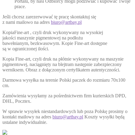
Portalu, by nasi Odbiorcy mogli podziwiać i kupować Twoje
prace.
Jeśli chcesz zarezerwować tę pracę skontaktuj się
z nami mailowo na adres
biuro@artbay.pl
KopiaFine-art , czyli druk wykonywany na wysokiej
jakości maszynie pigmentowej na podłożu
bawełnianym, bezkwasowym. Kopie Fine-art dostępne
są w ograniczonej ilości.
Kopia Fine-art, czyli druk na płótnie wykonywany na maszynie
pigmentowej, naciągnięty na blejtram następnie zabezpieczony
werniksem. Obraz z dołączonym certyfikatem autentyczności.
Darmowa wysyłka na terenie Polski paczek do rozmiaru 70x100
cm.
Zamówienia wysyłamy za pośrednictwem firm kurierskich DPD,
DHL, Pocztex.
W sprawie wysyłek niestandardowych lub poza Polskę prosimy o
kontakt mailowy na adres
biuro@artbay.pl
Koszty wysyłki będą
ustalane indywidualnie.