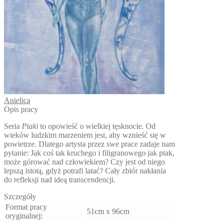
Anielica
Opis pracy
Seria
Ptaki
to opowieść o wielkiej tęsknocie. Od
wieków ludzkim marzeniem jest, aby wznieść się w
powietrze. Dlatego artysta przez swe prace zadaje nam
pytanie: Jak coś tak kruchego i filigranowego jak ptak,
może górować nad człowiekiem? Czy jest od niego
lepszą istotą, gdyż potrafi latać? Cały zbiór nakłania
do refleksji nad ideą transcendencji.
Szczegóły
Format pracy
51cm x 96cm
oryginalnej: