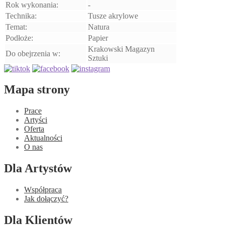
Rok wykonania:
-
Technika:
Tusze akrylowe
Temat:
Natura
Podłoże:
Papier
Krakowski Magazyn
Do obejrzenia w:
Sztuki
Mapa strony
Prace
Artyści
Oferta
Aktualności
O nas
Dla Artystów
Współpraca
Jak dołączyć?
Dla Klientów