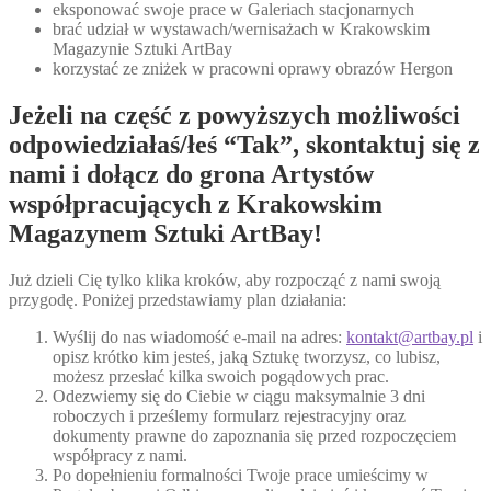
eksponować swoje prace w Galeriach stacjonarnych
brać udział w wystawach/wernisażach w Krakowskim
Magazynie Sztuki ArtBay
korzystać ze zniżek w pracowni oprawy obrazów Hergon
Jeżeli na część z powyższych możliwości
odpowiedziałaś/łeś “Tak”, skontaktuj się z
nami i dołącz do grona Artystów
współpracujących z Krakowskim
Magazynem Sztuki ArtBay!
Już dzieli Cię tylko klika kroków, aby rozpocząć z nami swoją
przygodę. Poniżej przedstawiamy plan działania:
Wyślij do nas wiadomość e-mail na adres:
kontakt@artbay.pl
i
opisz krótko kim jesteś, jaką Sztukę tworzysz, co lubisz,
możesz przesłać kilka swoich pogądowych prac.
Odezwiemy się do Ciebie w ciągu maksymalnie 3 dni
roboczych i prześlemy formularz rejestracyjny oraz
dokumenty prawne do zapoznania się przed rozpoczęciem
współpracy z nami.
Po dopełnieniu formalności Twoje prace umieścimy w