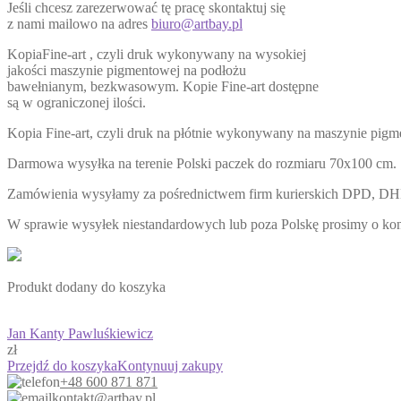
Jeśli chcesz zarezerwować tę pracę skontaktuj się
z nami mailowo na adres
biuro@artbay.pl
KopiaFine-art , czyli druk wykonywany na wysokiej
jakości maszynie pigmentowej na podłożu
bawełnianym, bezkwasowym. Kopie Fine-art dostępne
są w ograniczonej ilości.
Kopia Fine-art, czyli druk na płótnie wykonywany na maszynie pigme
Darmowa wysyłka na terenie Polski paczek do rozmiaru 70x100 cm.
Zamówienia wysyłamy za pośrednictwem firm kurierskich DPD, DH
W sprawie wysyłek niestandardowych lub poza Polskę prosimy o ko
Produkt dodany do koszyka
Jan Kanty Pawluśkiewicz
zł
Przejdź do koszyka
Kontynuuj zakupy
+48 600 871 871
kontakt@artbay.pl