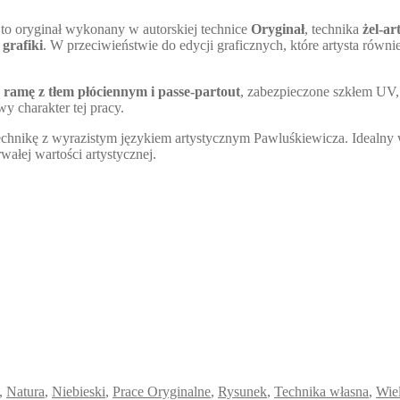
to oryginał wykonany w autorskiej technice
Oryginał
, technika
żel-ar
grafiki
. W przeciwieństwie do edycji graficznych, które artysta również
ą
ramę z tłem płóciennym i passe-partout
, zabezpieczone szkłem UV, 
y charakter tej pracy.
echnikę z wyrazistym językiem artystycznym Pawluśkiewicza. Idealny
wałej wartości artystycznej.
,
Natura
,
Niebieski
,
Prace Oryginalne
,
Rysunek
,
Technika własna
,
Wie