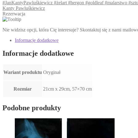
#JanKantyPawluśkiewicz #żelart #hergon #goldleaf #malarstwo #sztuk
Kanty Pawluśkiewicz
Rezerwacja
Nie widzisz opcji, która Cię interesuje? Skontaktuj się z nami mailo
Informacje dodatkowe
Informacje dodatkowe
Wariant produktu
Oryginał
Rozmiar
21cm x 29cm, 57×70 cm
Podobne produkty