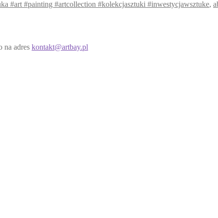
a #art #painting #artcollection #kolekcjasztuki #inwestycjawsztuke
,
a
wo na adres
kontakt@artbay.pl