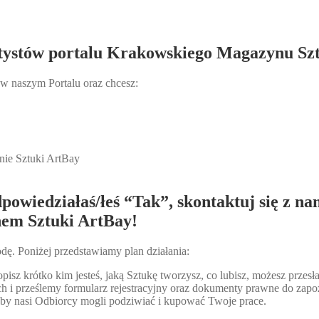
Artystów portalu Krakowskiego Magazynu Sz
 w naszym Portalu oraz chcesz:
ie Sztuki ArtBay
powiedziałaś/łeś “Tak”, skontaktuj się z na
em Sztuki ArtBay!
odę. Poniżej przedstawiamy plan działania:
opisz krótko kim jesteś, jaką Sztukę tworzysz, co lubisz, możesz prze
 i prześlemy formularz rejestracyjny oraz dokumenty prawne do zapo
 by nasi Odbiorcy mogli podziwiać i kupować Twoje prace.