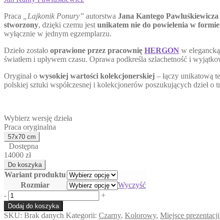
Praca
„Lajkonik Ponury”
autorstwa
Jana Kantego Pawluśkiewicza
stworzony
, dzięki czemu jest
unikatem nie do powielenia w formie 
wyłącznie w jednym egzemplarzu.
Dzieło zostało
oprawione przez pracownię
HERGON
w eleganck
światłem i upływem czasu. Oprawa podkreśla szlachetność i wyjątkow
Oryginał o
wysokiej wartości kolekcjonerskiej
– łączy unikatową t
polskiej sztuki współczesnej i kolekcjonerów poszukujących dzieł o tr
Wybierz wersję dzieła
Praca oryginalna
Dostępna
14000 zł
Wariant produktu
Rozmiar
Wyczyść
ilość
-
+
Piscic
Dodaj do koszyka
Libido
SKU:
Brak danych
Kategorii:
Czarny
,
Kolorowy
,
Miejsce prezentacji