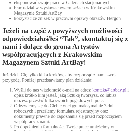
eksponować swoje prace w Galeriach stacjonarnych
brać udział w wystawach/wernisażach w Krakowskim
Magazynie Sztuki ArtBay
korzystać ze zniżek w pracowni oprawy obrazów Hergon
Jeżeli na część z powyższych możliwości
odpowiedziałaś/łeś “Tak”, skontaktuj się z
nami i dołącz do grona Artystów
współpracujących z Krakowskim
Magazynem Sztuki ArtBay!
Już dzieli Cię tylko klika kroków, aby rozpocząć z nami swoją
przygodę. Poniżej przedstawiamy plan działania:
Wyślij do nas wiadomość e-mail na adres:
kontakt@artbay.pl
i
opisz krótko kim jesteś, jaką Sztukę tworzysz, co lubisz,
możesz przesłać kilka swoich pogądowych prac.
Odezwiemy się do Ciebie w ciągu maksymalnie 3 dni
roboczych i prześlemy formularz rejestracyjny oraz
dokumenty prawne do zapoznania się przed rozpoczęciem
współpracy z nami.
Po dopełnieniu formalności Twoje prace umieścimy w