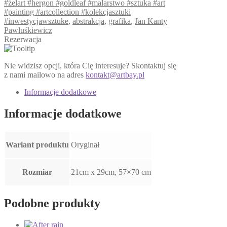
#żelart #hergon #goldleaf #malarstwo #sztuka #art
#painting #artcollection #kolekcjasztuki
#inwestycjawsztuke
,
abstrakcja
,
grafika
,
Jan Kanty
Pawluśkiewicz
Rezerwacja
Nie widzisz opcji, która Cię interesuje? Skontaktuj się
z nami mailowo na adres
kontakt@artbay.pl
Informacje dodatkowe
Informacje dodatkowe
Wariant produktu
Oryginał
Rozmiar
21cm x 29cm, 57×70 cm
Podobne produkty