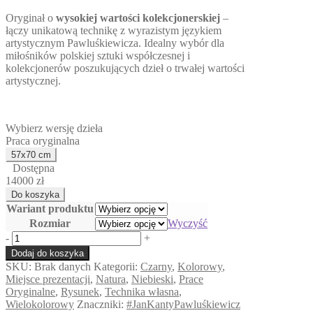
Oryginał o
wysokiej wartości kolekcjonerskiej
–
łączy unikatową technikę z wyrazistym językiem
artystycznym Pawluśkiewicza. Idealny wybór dla
miłośników polskiej sztuki współczesnej i
kolekcjonerów poszukujących dzieł o trwałej wartości
artystycznej.
Wybierz wersję dzieła
Praca oryginalna
Dostępna
14000 zł
Wariant produktu
Rozmiar
Wyczyść
ilość
-
+
Małość
Dodaj do koszyka
w
SKU:
Brak danych
Kategorii:
Czarny
,
Kolorowy
,
Wielkości
Miejsce prezentacji
,
Natura
,
Niebieski
,
Prace
Oryginalne
,
Rysunek
,
Technika własna
,
Wielokolorowy
Znaczniki:
#JanKantyPawluśkiewicz