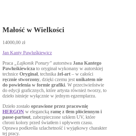
Małość w Wielkości
14000,00
zł
Jan Kanty Pawluśkiewicz
Praca
„Lajkonik Ponury”
autorstwa
Jana Kantego
Pawluśkiewicza
to oryginał wykonany w autorskiej
technice
Oryginał
, technika
żel-art
– w całości
ręcznie stworzony
, dzięki czemu jest
unikatem nie
do powielenia w formie grafiki
. W przeciwieństwie
do edycji graficznych, które artysta również tworzy, to
dzieło istnieje wyłącznie w jednym egzemplarzu.
Dzieło zostało
oprawione przez pracownię
HERGON
w elegancką
ramę z tłem płóciennym i
passe-partout
, zabezpieczone szkłem UV, które
chroni kolory przed światłem i upływem czasu.
Oprawa podkreśla szlachetność i wyjątkowy charakter
tej pracy.