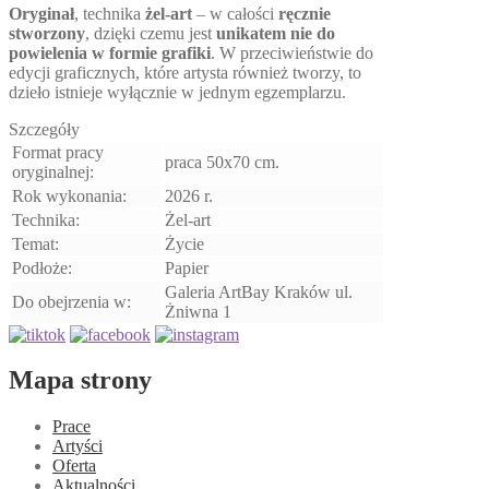
Oryginał
, technika
żel-art
– w całości
ręcznie
stworzony
, dzięki czemu jest
unikatem nie do
powielenia w formie grafiki
. W przeciwieństwie do
edycji graficznych, które artysta również tworzy, to
dzieło istnieje wyłącznie w jednym egzemplarzu.
Szczegóły
Format pracy
praca 50x70 cm.
oryginalnej:
Rok wykonania:
2026 r.
Technika:
Żel-art
Temat:
Życie
Podłoże:
Papier
Galeria ArtBay Kraków ul.
Do obejrzenia w:
Żniwna 1
Mapa strony
Prace
Artyści
Oferta
Aktualności