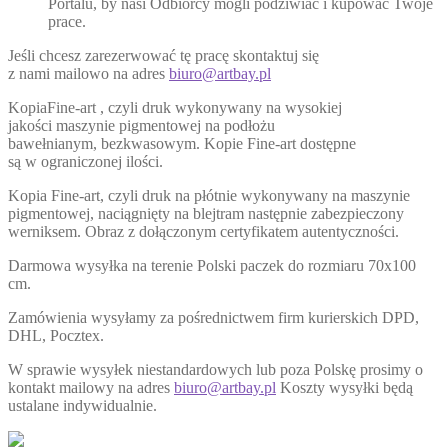
Portalu, by nasi Odbiorcy mogli podziwiać i kupować Twoje
prace.
Jeśli chcesz zarezerwować tę pracę skontaktuj się
z nami mailowo na adres
biuro@artbay.pl
KopiaFine-art , czyli druk wykonywany na wysokiej
jakości maszynie pigmentowej na podłożu
bawełnianym, bezkwasowym. Kopie Fine-art dostępne
są w ograniczonej ilości.
Kopia Fine-art, czyli druk na płótnie wykonywany na maszynie
pigmentowej, naciągnięty na blejtram następnie zabezpieczony
werniksem. Obraz z dołączonym certyfikatem autentyczności.
Darmowa wysyłka na terenie Polski paczek do rozmiaru 70x100
cm.
Zamówienia wysyłamy za pośrednictwem firm kurierskich DPD,
DHL, Pocztex.
W sprawie wysyłek niestandardowych lub poza Polskę prosimy o
kontakt mailowy na adres
biuro@artbay.pl
Koszty wysyłki będą
ustalane indywidualnie.