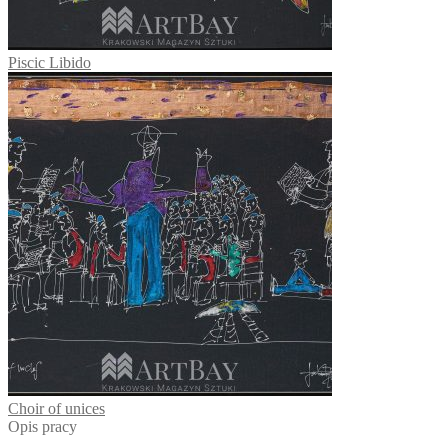
Piscic Libido
Choir of unices
Opis pracy