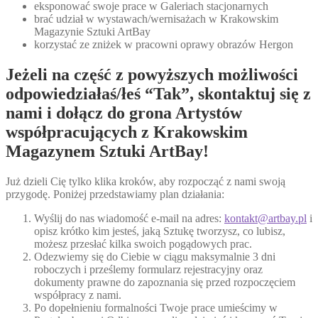
eksponować swoje prace w Galeriach stacjonarnych
brać udział w wystawach/wernisażach w Krakowskim
Magazynie Sztuki ArtBay
korzystać ze zniżek w pracowni oprawy obrazów Hergon
Jeżeli na część z powyższych możliwości
odpowiedziałaś/łeś “Tak”, skontaktuj się z
nami i dołącz do grona Artystów
współpracujących z Krakowskim
Magazynem Sztuki ArtBay!
Już dzieli Cię tylko klika kroków, aby rozpocząć z nami swoją
przygodę. Poniżej przedstawiamy plan działania:
Wyślij do nas wiadomość e-mail na adres:
kontakt@artbay.pl
i
opisz krótko kim jesteś, jaką Sztukę tworzysz, co lubisz,
możesz przesłać kilka swoich pogądowych prac.
Odezwiemy się do Ciebie w ciągu maksymalnie 3 dni
roboczych i prześlemy formularz rejestracyjny oraz
dokumenty prawne do zapoznania się przed rozpoczęciem
współpracy z nami.
Po dopełnieniu formalności Twoje prace umieścimy w