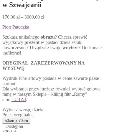
w Szwajcarii
Zakres
170,00
zł
–
3000,00
zł
cen:
Piotr Patoczka
od
170,00 zł
Szukasz unikalnego
obrazu
? Chcesz sprawić
do
wyjątkowy
prezent
w postaci dzieła sztuki
3000,00 zł
nowoczesnej? Urządzasz swoje
wnętrze
? Doskonale
trafiłeś/aś!
ORYGINAŁ ZAREZERWOWANY NA
WYSTWĘ
Wydruk Fine-artowy posiada w cenie zawarte passe-
partout.
Dla wybranej pracy możesz również wybrać gotową
ramę w naszym Sklepie – kliknij filtr „Ramy”
albo
TUTAJ
.
Wybierz wersję dzieła
Praca oryginalna
Dostępna
3000 zł