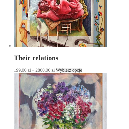
produktu
Their relations
Zakres
Ten
199,00
zł
–
2800,00
zł
Wybierz opcje
cen:
produkt
od
ma
199,00 zł
wiele
do
wariantów.
2800,00 zł
Opcje
można
wybrać
na
stronie
produktu