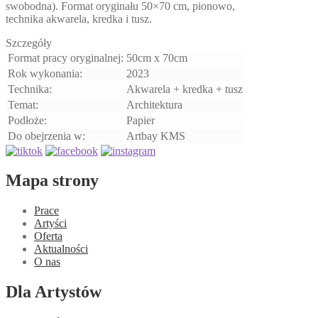
swobodna). Format oryginału 50×70 cm, pionowo,
technika akwarela, kredka i tusz.
Szczegóły
Format pracy oryginalnej:
50cm x 70cm
Rok wykonania:
2023
Technika:
Akwarela + kredka + tusz
Temat:
Architektura
Podłoże:
Papier
Do obejrzenia w:
Artbay KMS
Mapa strony
Prace
Artyści
Oferta
Aktualności
O nas
Dla Artystów