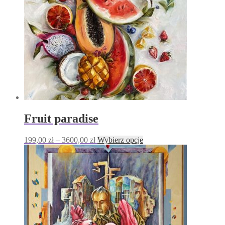
Fruit paradise
Zakres
Ten
199,00
zł
–
3600,00
zł
Wybierz opcje
cen:
produkt
od
ma
199,00 zł
wiele
do
wariantów.
3600,00 zł
Opcje
można
wybrać
na
stronie