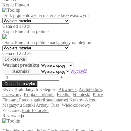
Kopia Fine-art
Druk pigmentowy na materiale bezkwasowym
Cena od 170 zł
Kopia Fine-art na płótnie
Obraz Fine-art na płótnie naciągnięty na blejtram.
Cena od 220 zł
Wariant produktu
Rozmiar
Wyczyść
ilość
-
+
Historyczna
Dodaj do koszyka
panorama
SKU:
Brak danych
Kategorii:
Akwarela
,
Architektura
,
Lozanny
Czerwony
,
Kopia na płótnie
,
Kredka
,
Niebieski
,
Prace
w
Fine-art
,
Prace z galerii stacjonarnej Krakowskiego
Szwajcarii
Magazynu Sztuki Artbay
,
Tusz
,
Wielokolorowy
Znacznik:
Piotr Patoczka
Rezerwacja
Nie widzisz opcji, która Cię interesuje? Skontaktuj się