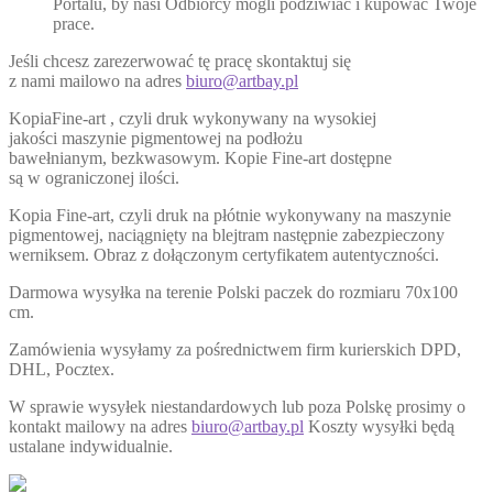
Portalu, by nasi Odbiorcy mogli podziwiać i kupować Twoje
prace.
Jeśli chcesz zarezerwować tę pracę skontaktuj się
z nami mailowo na adres
biuro@artbay.pl
KopiaFine-art , czyli druk wykonywany na wysokiej
jakości maszynie pigmentowej na podłożu
bawełnianym, bezkwasowym. Kopie Fine-art dostępne
są w ograniczonej ilości.
Kopia Fine-art, czyli druk na płótnie wykonywany na maszynie
pigmentowej, naciągnięty na blejtram następnie zabezpieczony
werniksem. Obraz z dołączonym certyfikatem autentyczności.
Darmowa wysyłka na terenie Polski paczek do rozmiaru 70x100
cm.
Zamówienia wysyłamy za pośrednictwem firm kurierskich DPD,
DHL, Pocztex.
W sprawie wysyłek niestandardowych lub poza Polskę prosimy o
kontakt mailowy na adres
biuro@artbay.pl
Koszty wysyłki będą
ustalane indywidualnie.