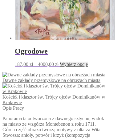
Ogrodowe
Zakres
Ten
187,00
zł
–
4000,00
zł
Wybierz opcje
cen:
produkt
od
ma
Dawne zakłady przemysłowe na obrzeżach miasta
187,00 zł
wiele
do
wariantów.
4000,00 zł
Opcje
Kościół i klasztor św. Trójcy ojców Dominikanów w
można
Krakowie
wybrać
Opis Pracy
na
stronie
Panorama ta odtworzona z dawnego sztychu; widok
produktu
na miasto ze wzgórza Montebenon z roku 1711.
Górna część obrazu tworzą motywy z ołtarza Wita
Stwosza: anioły, potwór i krzyż (kompozycja