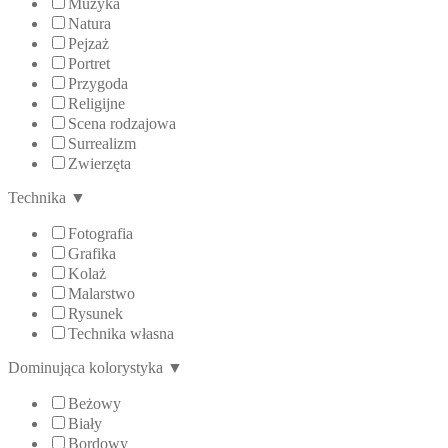
Muzyka
Natura
Pejzaż
Portret
Przygoda
Religijne
Scena rodzajowa
Surrealizm
Zwierzęta
Technika
▼
Fotografia
Grafika
Kolaż
Malarstwo
Rysunek
Technika własna
Dominująca kolorystyka
▼
Beżowy
Biały
Bordowy