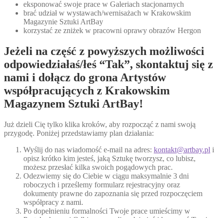
eksponować swoje prace w Galeriach stacjonarnych
brać udział w wystawach/wernisażach w Krakowskim
Magazynie Sztuki ArtBay
korzystać ze zniżek w pracowni oprawy obrazów Hergon
Jeżeli na część z powyższych możliwości
odpowiedziałaś/łeś “Tak”, skontaktuj się z
nami i dołącz do grona Artystów
współpracujących z Krakowskim
Magazynem Sztuki ArtBay!
Już dzieli Cię tylko klika kroków, aby rozpocząć z nami swoją
przygodę. Poniżej przedstawiamy plan działania:
Wyślij do nas wiadomość e-mail na adres:
kontakt@artbay.pl
i
opisz krótko kim jesteś, jaką Sztukę tworzysz, co lubisz,
możesz przesłać kilka swoich pogądowych prac.
Odezwiemy się do Ciebie w ciągu maksymalnie 3 dni
roboczych i prześlemy formularz rejestracyjny oraz
dokumenty prawne do zapoznania się przed rozpoczęciem
współpracy z nami.
Po dopełnieniu formalności Twoje prace umieścimy w