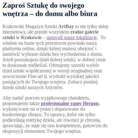
Zaproś Sztukę do swojego
wnętrza – do domu albo biura
Krakowski Magazyn Sztuki
ArtBay
to nie tylko sklep
internetowy, ale przede wszystkim
realne galerie
sztuki w Krakowie
–
sprawdź nasze lokalizacje
. To
właśnie na bazie tych przestrzeni powstała nasza
platforma online, dzięki której możesz obejrzeć i
zamówić wybrane dzieła bez wychodzenia z domu.
Jeżeli poszukujesz dzieł dobrej sztuki, w dobrej cenie
to doskonale trafiłeś/aś. Oferujemy szeroki wybór
dzieł sztuki współczesnej w wersji oryginalnej oraz
nowoczesne Fine-art tj. wydruki wysokiej jakości
pasujących do Twojego wnętrza. Zobacz poniżej
dzieła sztuki naszych Artystów.
Aby nadać pracom wyjątkowego charakteru,
proponujemy także
profesjonalne ramy Hergon
,
wykonywane na wymiar i dopasowane do
konkretnego obrazu. To oprawy, które nie tylko
podkreślają estetykę dzieła, ale również je chronią,
sprawiając, że staje się ono kompletnym, gotowym do
ekspozycji elementem Twojego wnętrza.