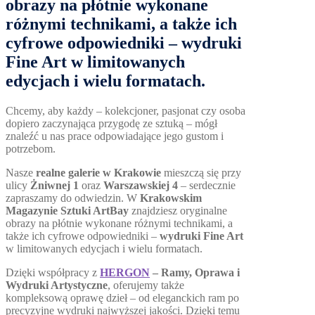
obrazy na płótnie wykonane
różnymi technikami, a także ich
cyfrowe odpowiedniki –
wydruki
Fine Art
w limitowanych
edycjach i wielu formatach.
Chcemy, aby każdy – kolekcjoner, pasjonat czy osoba
dopiero zaczynająca przygodę ze sztuką – mógł
znaleźć u nas prace odpowiadające jego gustom i
potrzebom.
Nasze
realne galerie w Krakowie
mieszczą się przy
ulicy
Żniwnej 1
oraz
Warszawskiej 4
– serdecznie
zapraszamy do odwiedzin. W
Krakowskim
Magazynie Sztuki ArtBay
znajdziesz oryginalne
obrazy na płótnie wykonane różnymi technikami, a
także ich cyfrowe odpowiedniki –
wydruki Fine Art
w limitowanych edycjach i wielu formatach.
Dzięki współpracy z
HERGON
– Ramy, Oprawa i
Wydruki Artystyczne
, oferujemy także
kompleksową oprawę dzieł – od eleganckich ram po
precyzyjne wydruki najwyższej jakości. Dzięki temu