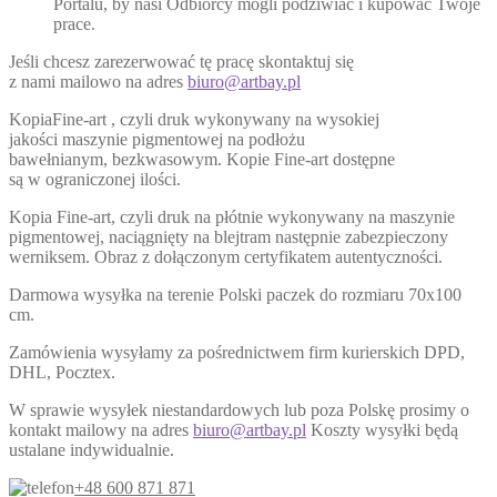
Portalu, by nasi Odbiorcy mogli podziwiać i kupować Twoje
prace.
Jeśli chcesz zarezerwować tę pracę skontaktuj się
z nami mailowo na adres
biuro@artbay.pl
KopiaFine-art , czyli druk wykonywany na wysokiej
jakości maszynie pigmentowej na podłożu
bawełnianym, bezkwasowym. Kopie Fine-art dostępne
są w ograniczonej ilości.
Kopia Fine-art, czyli druk na płótnie wykonywany na maszynie
pigmentowej, naciągnięty na blejtram następnie zabezpieczony
werniksem. Obraz z dołączonym certyfikatem autentyczności.
Darmowa wysyłka na terenie Polski paczek do rozmiaru 70x100
cm.
Zamówienia wysyłamy za pośrednictwem firm kurierskich DPD,
DHL, Pocztex.
W sprawie wysyłek niestandardowych lub poza Polskę prosimy o
kontakt mailowy na adres
biuro@artbay.pl
Koszty wysyłki będą
ustalane indywidualnie.
+48 600 871 871