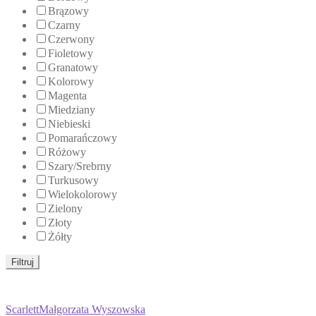
Brązowy
Czarny
Czerwony
Fioletowy
Granatowy
Kolorowy
Magenta
Miedziany
Niebieski
Pomarańczowy
Różowy
Szary/Srebrny
Turkusowy
Wielokolorowy
Zielony
Złoty
Żółty
Filtruj
Scarlett
Małgorzata Wyszowska