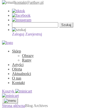
kontakt@artbay.pl
Szukaj:
Zaloguj
Zarejestruj
Sklep
Obrazy
Ramy
Artyści
Oferta
Aktualności
O nas
Kontakt
Koszyk
Strona główna
Blog Archives