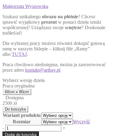
Małgorzata Wyszowska
Szukasz unikalnego
obrazu na płótnie
? Chcesz
sprawić wyjątkowy
prezent
w postaci dzieła sztuki
współczesnej? Urządzasz swoje
wnętrze
? Doskonale
trafiłeś/aś!
Dla wybranej pracy możesz również dokupić gotową
ramę w naszym Sklepie – kliknij filtr „Ramy”
albo
TUTAJ
.
Praca chwilowo niedostępna, można ja zarezerwować
przez adres
kontakt@artbay.pl
Wybierz wersję dzieła
Praca oryginalna
Dostępna
2500 zł
Wariant produktu
Rozmiar
Wyczyść
ilość
-
+
Jego
Dodaj do koszyka