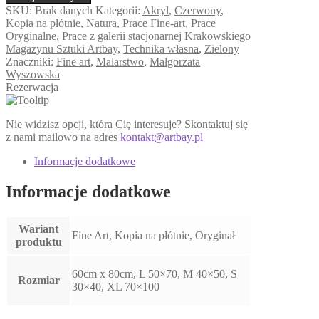
Wysokość
SKU:
Brak danych
Kategorii:
Akryl
,
Czerwony
,
w
Kopia na płótnie
,
Natura
,
Prace Fine-art
,
Prace
stroju
Oryginalne
,
Prace z galerii stacjonarnej Krakowskiego
koronacyjnym
Magazynu Sztuki Artbay
,
Technika własna
,
Zielony
Znaczniki:
Fine art
,
Malarstwo
,
Małgorzata
Wyszowska
Rezerwacja
Nie widzisz opcji, która Cię interesuje? Skontaktuj się
z nami mailowo na adres
kontakt@artbay.pl
Informacje dodatkowe
Informacje dodatkowe
Wariant
Fine Art, Kopia na płótnie, Oryginał
produktu
60cm x 80cm, L 50×70, M 40×50, S
Rozmiar
30×40, XL 70×100