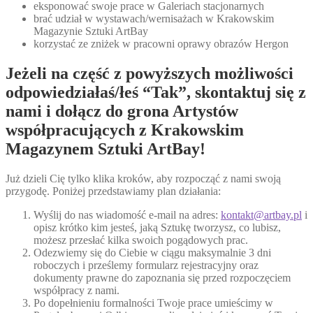
eksponować swoje prace w Galeriach stacjonarnych
brać udział w wystawach/wernisażach w Krakowskim
Magazynie Sztuki ArtBay
korzystać ze zniżek w pracowni oprawy obrazów Hergon
Jeżeli na część z powyższych możliwości
odpowiedziałaś/łeś “Tak”, skontaktuj się z
nami i dołącz do grona Artystów
współpracujących z Krakowskim
Magazynem Sztuki ArtBay!
Już dzieli Cię tylko klika kroków, aby rozpocząć z nami swoją
przygodę. Poniżej przedstawiamy plan działania:
Wyślij do nas wiadomość e-mail na adres:
kontakt@artbay.pl
i
opisz krótko kim jesteś, jaką Sztukę tworzysz, co lubisz,
możesz przesłać kilka swoich pogądowych prac.
Odezwiemy się do Ciebie w ciągu maksymalnie 3 dni
roboczych i prześlemy formularz rejestracyjny oraz
dokumenty prawne do zapoznania się przed rozpoczęciem
współpracy z nami.
Po dopełnieniu formalności Twoje prace umieścimy w