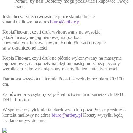
Portalu, by nasi Odbiorcy mogli podziwiać i kupować Twoje
prace.
Jeśli chcesz zarezerwować tę pracę skontaktuj się
z nami mailowo na adres
biuro@artbay.pl
KopiaFine-art , czyli druk wykonywany na wysokiej
jakości maszynie pigmentowej na podłożu
bawełnianym, bezkwasowym. Kopie Fine-art dostępne
są w ograniczonej ilości.
Kopia Fine-art, czyli druk na płótnie wykonywany na maszynie
pigmentowej, naciągnięty na blejtram następnie zabezpieczony
werniksem. Obraz z dołączonym certyfikatem autentyczności.
Darmowa wysyłka na terenie Polski paczek do rozmiaru 70x100
cm.
Zamówienia wysyłamy za pośrednictwem firm kurierskich DPD,
DHL, Pocztex.
W sprawie wysyłek niestandardowych lub poza Polskę prosimy o
kontakt mailowy na adres
biuro@artbay.pl
Koszty wysyłki będą
ustalane indywidualnie.