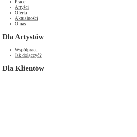
Prace
Artyści
Oferta
Aktualności
O nas
Dla Artystów
Współpraca
Jak dołączyć?
Dla Klientów
Dostawa
Realizacja zamówienia
Płatności
Reklamacje i zwroty
Informacje
Regulamin
Polityka ochrony danych osobowych
Kontakt