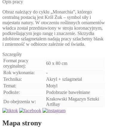
Opis pracy
wariantów.
Opcje
Obraz należący do cyklu „Monarchia”, którego
można
centralną postacią jest Król Żuk – symbol siły i
wybrać
majestatu natury. W otoczeniu roślinnych ornamentów
na
władca został przedstawiony w stroju koronacyjnym,
stronie
podkreślającym jego rangę i znaczenie. Skrzydła
produktu
zdobione szlagmetalem nadają pracy szlachetny blask
i zmienność w odbiorze zależnie od światła.
Szczegóły
Format pracy
60 x 80 cm
oryginalnej:
Rok wykonania:
-
Technika:
Akryl + szlagmetal
Temat:
Motyl
Podłoże:
Podobrazie bawełniane
Krakowski Magazyn Sztuki
Do obejrzenia w:
ArtBay
Mapa strony