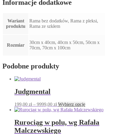
Informacje dodatkowe
Wariant
Rama bez dodatków, Rama z pleksi,
produktu
Rama ze szkłem
30cm x 40cm, 40cm x 50cm, 50cm x
Rozmiar
70cm, 70cm x 100cm
Podobne produkty
Judgmental
Zakres
Ten
199,00
zł
–
9999,00
zł
Wybierz opcje
cen:
produkt
od
ma
199,00 zł
wiele
Rurociąg w polu, wg Rafała
do
wariantów.
Malczewskiego
9999,00 zł
Opcje