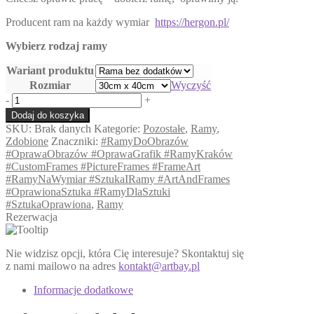
278,00 zł
Producent ram na każdy wymiar
https://hergon.pl/
do
753,00 zł
Wybierz rodzaj ramy
Wariant produktu
Rozmiar
Wyczyść
ilość
-
+
Zdobiona
Dodaj do koszyka
złota
SKU:
Brak danych
Kategorie:
Pozostałe
,
Ramy
,
rama
Zdobione
Znaczniki:
#RamyDoObrazów
#OprawaObrazów #OprawaGrafik #RamyKraków
#CustomFrames #PictureFrames #FrameArt
#RamyNaWymiar #SztukaIRamy #ArtAndFrames
#OprawionaSztuka #RamyDlaSztuki
#SztukaOprawiona
,
Ramy
Rezerwacja
Nie widzisz opcji, która Cię interesuje? Skontaktuj się
z nami mailowo na adres
kontakt@artbay.pl
Informacje dodatkowe