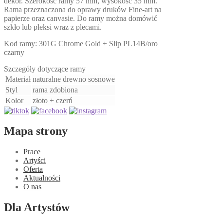
dekor. Szerokość ramy 57 mm, wysokość 35 mm.
Rama przeznaczona do oprawy druków Fine-art na
papierze oraz canvasie. Do ramy można domówić
szkło lub pleksi wraz z plecami.
Kod ramy: 301G Chrome Gold + Slip PL14B/oro
czarny
Szczegóły dotyczące ramy
Materiał
naturalne drewno sosnowe
Styl
rama zdobiona
Kolor
złoto + czerń
Mapa strony
Prace
Artyści
Oferta
Aktualności
O nas
Dla Artystów