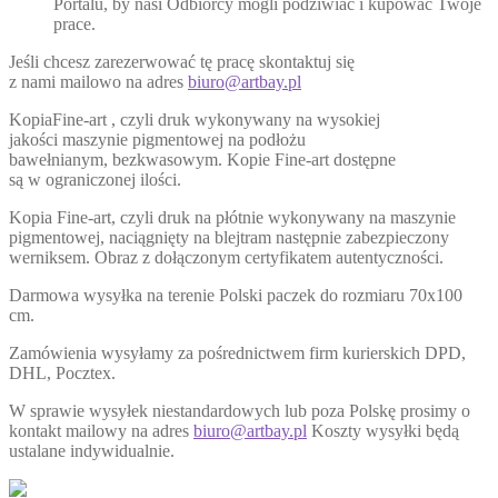
Portalu, by nasi Odbiorcy mogli podziwiać i kupować Twoje
prace.
Jeśli chcesz zarezerwować tę pracę skontaktuj się
z nami mailowo na adres
biuro@artbay.pl
KopiaFine-art , czyli druk wykonywany na wysokiej
jakości maszynie pigmentowej na podłożu
bawełnianym, bezkwasowym. Kopie Fine-art dostępne
są w ograniczonej ilości.
Kopia Fine-art, czyli druk na płótnie wykonywany na maszynie
pigmentowej, naciągnięty na blejtram następnie zabezpieczony
werniksem. Obraz z dołączonym certyfikatem autentyczności.
Darmowa wysyłka na terenie Polski paczek do rozmiaru 70x100
cm.
Zamówienia wysyłamy za pośrednictwem firm kurierskich DPD,
DHL, Pocztex.
W sprawie wysyłek niestandardowych lub poza Polskę prosimy o
kontakt mailowy na adres
biuro@artbay.pl
Koszty wysyłki będą
ustalane indywidualnie.