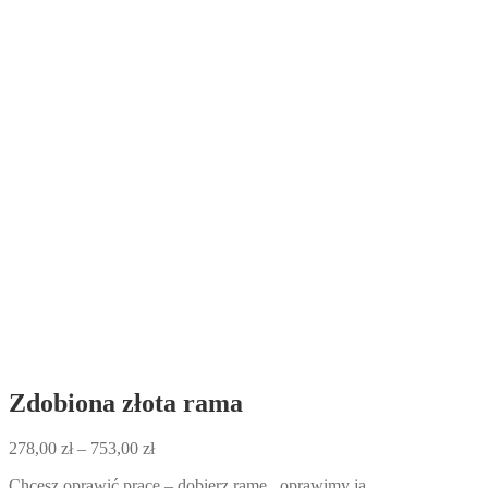
Zdobiona złota rama
Zakres
278,00
zł
–
753,00
zł
cen:
Chcesz oprawić pracę – dobierz ramę, oprawimy ją.
od