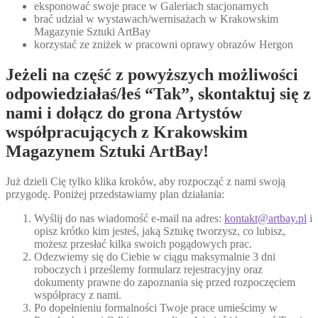
eksponować swoje prace w Galeriach stacjonarnych
brać udział w wystawach/wernisażach w Krakowskim
Magazynie Sztuki ArtBay
korzystać ze zniżek w pracowni oprawy obrazów Hergon
Jeżeli na część z powyższych możliwości
odpowiedziałaś/łeś “Tak”, skontaktuj się z
nami i dołącz do grona Artystów
współpracujących z Krakowskim
Magazynem Sztuki ArtBay!
Już dzieli Cię tylko klika kroków, aby rozpocząć z nami swoją
przygodę. Poniżej przedstawiamy plan działania:
Wyślij do nas wiadomość e-mail na adres:
kontakt@artbay.pl
i
opisz krótko kim jesteś, jaką Sztukę tworzysz, co lubisz,
możesz przesłać kilka swoich pogądowych prac.
Odezwiemy się do Ciebie w ciągu maksymalnie 3 dni
roboczych i prześlemy formularz rejestracyjny oraz
dokumenty prawne do zapoznania się przed rozpoczęciem
współpracy z nami.
Po dopełnieniu formalności Twoje prace umieścimy w