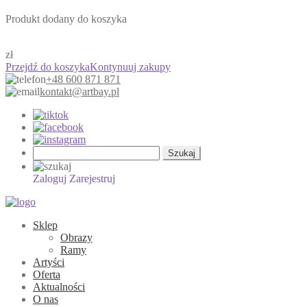
Produkt dodany do koszyka
zł
Przejdź do koszyka
Kontynuuj zakupy
+48 600 871 871
kontakt@artbay.pl
Szukaj:
Zaloguj
Zarejestruj
Sklep
Obrazy
Ramy
Artyści
Oferta
Aktualności
O nas