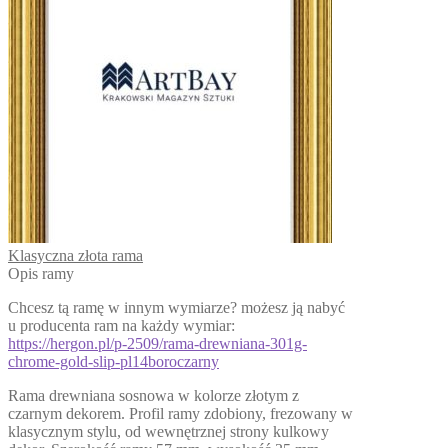
Klasyczna złota rama
Opis ramy
Chcesz tą ramę w innym wymiarze? możesz ją nabyć
u producenta ram na każdy wymiar:
https://hergon.pl/p-2509/rama-drewniana-301g-
chrome-gold-slip-pl14boroczarny
Rama drewniana sosnowa w kolorze złotym z
czarnym dekorem. Profil ramy zdobiony, frezowany w
klasycznym stylu, od wewnętrznej strony kulkowy