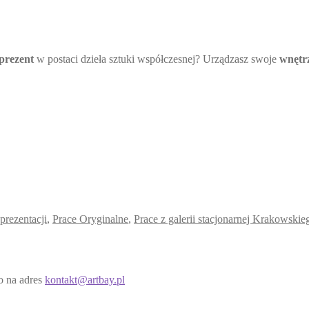
prezent
w postaci dzieła sztuki współczesnej? Urządzasz swoje
wnętr
prezentacji
,
Prace Oryginalne
,
Prace z galerii stacjonarnej Krakowski
wo na adres
kontakt@artbay.pl