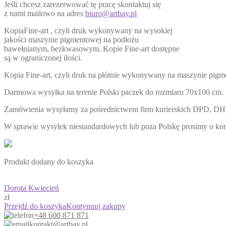
Jeśli chcesz zarezerwować tę pracę skontaktuj się
z nami mailowo na adres
biuro@artbay.pl
KopiaFine-art , czyli druk wykonywany na wysokiej
jakości maszynie pigmentowej na podłożu
bawełnianym, bezkwasowym. Kopie Fine-art dostępne
są w ograniczonej ilości.
Kopia Fine-art, czyli druk na płótnie wykonywany na maszynie pigme
Darmowa wysyłka na terenie Polski paczek do rozmiaru 70x100 cm.
Zamówienia wysyłamy za pośrednictwem firm kurierskich DPD, DH
W sprawie wysyłek niestandardowych lub poza Polskę prosimy o ko
Produkt dodany do koszyka
Dorota Kwiecień
zł
Przejdź do koszyka
Kontynuuj zakupy
+48 600 871 871
kontakt@artbay.pl