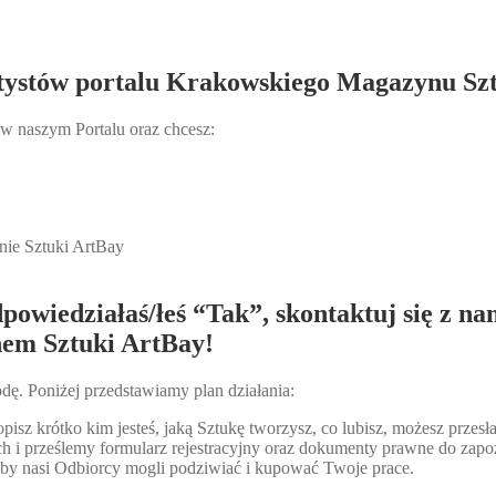
Artystów portalu Krakowskiego Magazynu Sz
 w naszym Portalu oraz chcesz:
ie Sztuki ArtBay
powiedziałaś/łeś “Tak”, skontaktuj się z na
em Sztuki ArtBay!
odę. Poniżej przedstawiamy plan działania:
opisz krótko kim jesteś, jaką Sztukę tworzysz, co lubisz, możesz prze
 i prześlemy formularz rejestracyjny oraz dokumenty prawne do zapo
 by nasi Odbiorcy mogli podziwiać i kupować Twoje prace.