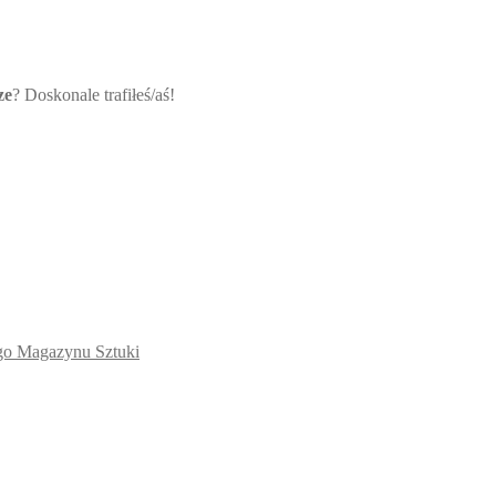
ze
? Doskonale trafiłeś/aś!
ego Magazynu Sztuki