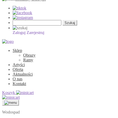
Szukaj:
Zaloguj
Zarejestruj
Sklep
Obrazy
Ramy
Artyści
Oferta
Aktualności
O nas
Kontakt
Koszyk
Wodospad