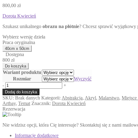
800,00
zł
Dorota Kwiecień
Szukasz unikalnego
obrazu na płótnie
? Chcesz sprawić wyjątkowy
Wybierz wersję dzieła
Praca oryginalna
Dostępna
800 zł
Wariant produktu
Rozmiar
Wyczyść
ilość
-
+
Wodospad
Dodaj do koszyka
SKU:
Brak danych
Kategorii:
Abstrakcja
,
Akryl
,
Malarstwo
,
Miejsce 
Artbay
,
Temat
Znacznik:
Dorota Kwiecień
Rezerwacja
Nie widzisz opcji, która Cię interesuje? Skontaktuj się z nami mailo
Informacje dodatkowe