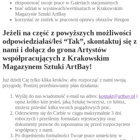
eksponować swoje prace w Galeriach stacjonarnych
brać udział w wystawach/wernisażach w Krakowskim
Magazynie Sztuki ArtBay
korzystać ze zniżek w pracowni oprawy obrazów Hergon
Jeżeli na część z powyższych możliwości
odpowiedziałaś/łeś “Tak”, skontaktuj się z
nami i dołącz do grona Artystów
współpracujących z Krakowskim
Magazynem Sztuki ArtBay!
Już dzieli Cię tylko klika kroków, aby rozpocząć z nami swoją
przygodę. Poniżej przedstawiamy plan działania:
Wyślij do nas wiadomość e-mail na adres:
kontakt@artbay.pl
i
opisz krótko kim jesteś, jaką Sztukę tworzysz, co lubisz,
możesz przesłać kilka swoich pogądowych prac.
Odezwiemy się do Ciebie w ciągu maksymalnie 3 dni
roboczych i prześlemy formularz rejestracyjny oraz
dokumenty prawne do zapoznania się przed rozpoczęciem
współpracy z nami.
Po dopełnieniu formalności Twoje prace umieścimy w