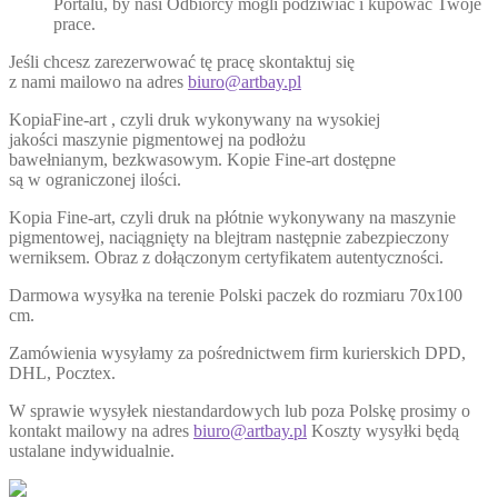
Portalu, by nasi Odbiorcy mogli podziwiać i kupować Twoje
prace.
Jeśli chcesz zarezerwować tę pracę skontaktuj się
z nami mailowo na adres
biuro@artbay.pl
KopiaFine-art , czyli druk wykonywany na wysokiej
jakości maszynie pigmentowej na podłożu
bawełnianym, bezkwasowym. Kopie Fine-art dostępne
są w ograniczonej ilości.
Kopia Fine-art, czyli druk na płótnie wykonywany na maszynie
pigmentowej, naciągnięty na blejtram następnie zabezpieczony
werniksem. Obraz z dołączonym certyfikatem autentyczności.
Darmowa wysyłka na terenie Polski paczek do rozmiaru 70x100
cm.
Zamówienia wysyłamy za pośrednictwem firm kurierskich DPD,
DHL, Pocztex.
W sprawie wysyłek niestandardowych lub poza Polskę prosimy o
kontakt mailowy na adres
biuro@artbay.pl
Koszty wysyłki będą
ustalane indywidualnie.