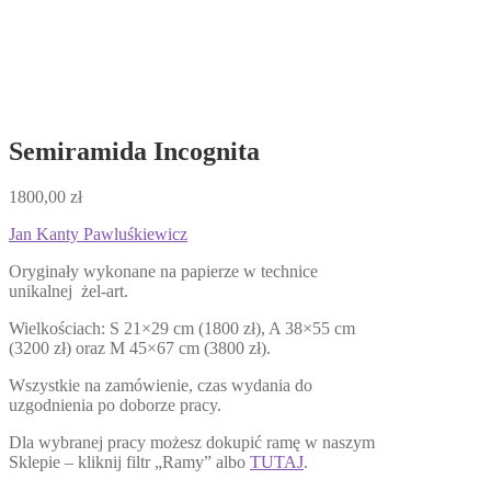
Semiramida Incognita
1800,00
zł
Jan Kanty Pawluśkiewicz
Oryginały wykonane na papierze w technice
unikalnej żel-art.
Wielkościach: S 21×29 cm (1800 zł), A 38×55 cm
(3200 zł) oraz M 45×67 cm (3800 zł).
Wszystkie na zamówienie, czas wydania do
uzgodnienia po doborze pracy.
Dla wybranej pracy możesz dokupić ramę w naszym
Sklepie – kliknij filtr „Ramy” albo
TUTAJ
.