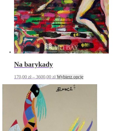
stronie
produktu
Na barykady
Zakres
Ten
170,00
zł
–
3600,00
zł
Wybierz opcje
cen:
produkt
od
ma
170,00 zł
wiele
do
wariantów.
3600,00 zł
Opcje
można
wybrać
na
stronie
produktu