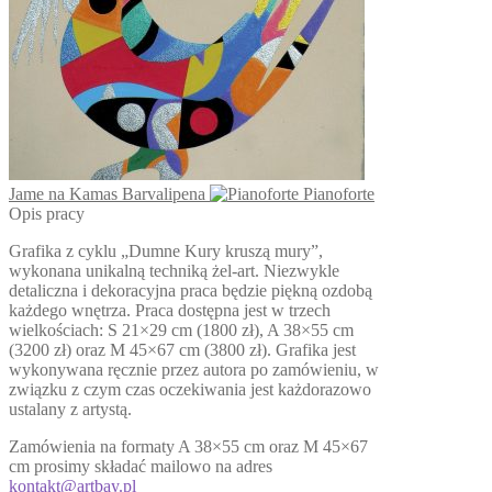
Jame na Kamas Barvalipena
Pianoforte
Opis pracy
Grafika z cyklu „Dumne Kury kruszą mury”,
wykonana unikalną techniką żel-art. Niezwykle
detaliczna i dekoracyjna praca będzie piękną ozdobą
każdego wnętrza. Praca dostępna jest w trzech
wielkościach: S 21×29 cm (1800 zł), A 38×55 cm
(3200 zł) oraz M 45×67 cm (3800 zł). Grafika jest
wykonywana ręcznie przez autora po zamówieniu, w
związku z czym czas oczekiwania jest każdorazowo
ustalany z artystą.
Zamówienia na formaty A 38×55 cm oraz M 45×67
cm prosimy składać mailowo na adres
kontakt@artbay.pl