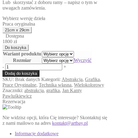
Lub skorzystać z doboru ramy – napisz o tym w
uwagach zamówienia.
Wybierz wersję dzieła
Praca oryginalna
Dostępna
1800 zł
Wariant produktu
Rozmiar
Wyczyść
ilość
-
+
Semiramida
Dodaj do koszyka
Incognita
SKU:
Brak danych
Kategorii:
Abstrakcja
,
Grafika
,
Prace Oryginalne
,
Technika własna
,
Wielokolorowy
Znaczniki:
abstrakcja
,
grafika
,
Jan Kanty
Pawluśkiewicz
Rezerwacja
Nie widzisz opcji, która Cię interesuje? Skontaktuj się
z nami mailowo na adres
kontakt@artbay.pl
Informacje dodatkowe