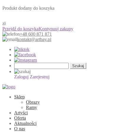
Produkt dodany do koszyka
zł
Przejdź do koszyka
Kontynuuj zakupy
+48 600 871 871
kontakt@artbay.pl
Szukaj:
Zaloguj
Zarejestruj
Sklep
Obrazy
Ramy
Artyści
Oferta
Aktualności
O nas