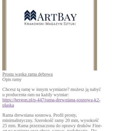
Prosta wąska rama dębowa
Opis ramy
Chcesz tą ramę w innym wymiarze? możesz ją nabyć
u producenta ram na każdy wymiar:
https://hergon.pl/p-447/rama-drewniana-sosnowa-k2-
plaska
Rama drewniana sosnowa. Profil prosty,
minimalistyczny. Szerokość ramy 20 mm, wysokość
25 mm. Rama przeznaczona do oprawy druków Fine-
art na papierze oraz obraz canvas, podobrazie . Do