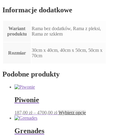
Informacje dodatkowe
Wariant
Rama bez dodatków, Rama z pleksi,
produktu
Rama ze szkłem
30cm x 40cm, 40cm x 50cm, 50cm x
Rozmiar
70cm
Podobne produkty
Piwonie
Zakres
Ten
187,00
zł
–
4700,00
zł
Wybierz opcje
cen:
produkt
od
ma
187,00 zł
wiele
Grenades
do
wariantów.