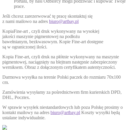
Portalu, by nasi Odbiorcy mogli podziwiać i kupować Twoje
prace.
Jeśli chcesz zarezerwować tę pracę skontaktuj się
z nami mailowo na adres
biuro@artbay.pl
KopiaFine-art , czyli druk wykonywany na wysokiej
jakości maszynie pigmentowej na podłożu
bawełnianym, bezkwasowym. Kopie Fine-art dostępne
są w ograniczonej ilości.
Kopia Fine-art, czyli druk na płótnie wykonywany na maszynie
pigmentowej, naciągnięty na blejtram następnie zabezpieczony
werniksem. Obraz z dołączonym certyfikatem autentyczności.
Darmowa wysyłka na terenie Polski paczek do rozmiaru 70x100
cm.
Zamówienia wysyłamy za pośrednictwem firm kurierskich DPD,
DHL, Pocztex.
W sprawie wysyłek niestandardowych lub poza Polskę prosimy o
kontakt mailowy na adres
biuro@artbay.pl
Koszty wysyłki będą
ustalane indywidualnie.