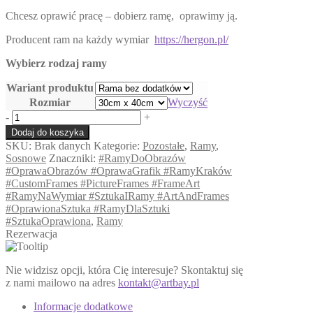
cen:
Chcesz oprawić pracę – dobierz ramę, oprawimy ją.
od
39,00 zł
Producent ram na każdy wymiar
https://hergon.pl/
do
150,00 zł
Wybierz rodzaj ramy
Wariant produktu
Rozmiar
Wyczyść
ilość
-
+
Prosta
Dodaj do koszyka
wąska
SKU:
Brak danych
Kategorie:
Pozostałe
,
Ramy
,
rama
Sosnowe
Znaczniki:
#RamyDoObrazów
#OprawaObrazów #OprawaGrafik #RamyKraków
#CustomFrames #PictureFrames #FrameArt
#RamyNaWymiar #SztukaIRamy #ArtAndFrames
#OprawionaSztuka #RamyDlaSztuki
#SztukaOprawiona
,
Ramy
Rezerwacja
Nie widzisz opcji, która Cię interesuje? Skontaktuj się
z nami mailowo na adres
kontakt@artbay.pl
Informacje dodatkowe