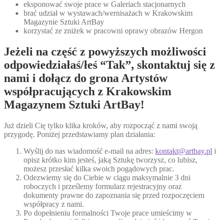
eksponować swoje prace w Galeriach stacjonarnych
brać udział w wystawach/wernisażach w Krakowskim
Magazynie Sztuki ArtBay
korzystać ze zniżek w pracowni oprawy obrazów Hergon
Jeżeli na część z powyższych możliwości
odpowiedziałaś/łeś “Tak”, skontaktuj się z
nami i dołącz do grona Artystów
współpracujących z Krakowskim
Magazynem Sztuki ArtBay!
Już dzieli Cię tylko klika kroków, aby rozpocząć z nami swoją
przygodę. Poniżej przedstawiamy plan działania:
Wyślij do nas wiadomość e-mail na adres:
kontakt@artbay.pl
i
opisz krótko kim jesteś, jaką Sztukę tworzysz, co lubisz,
możesz przesłać kilka swoich pogądowych prac.
Odezwiemy się do Ciebie w ciągu maksymalnie 3 dni
roboczych i prześlemy formularz rejestracyjny oraz
dokumenty prawne do zapoznania się przed rozpoczęciem
współpracy z nami.
Po dopełnieniu formalności Twoje prace umieścimy w