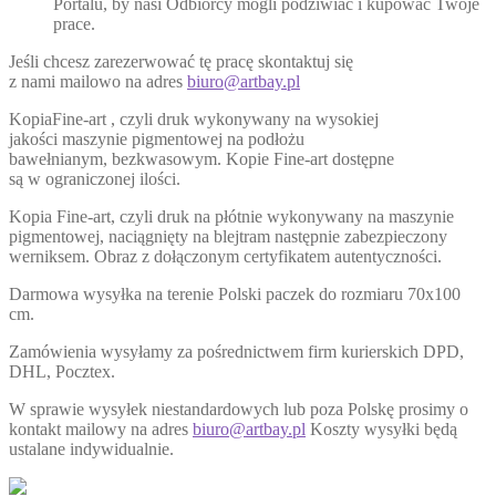
Portalu, by nasi Odbiorcy mogli podziwiać i kupować Twoje
prace.
Jeśli chcesz zarezerwować tę pracę skontaktuj się
z nami mailowo na adres
biuro@artbay.pl
KopiaFine-art , czyli druk wykonywany na wysokiej
jakości maszynie pigmentowej na podłożu
bawełnianym, bezkwasowym. Kopie Fine-art dostępne
są w ograniczonej ilości.
Kopia Fine-art, czyli druk na płótnie wykonywany na maszynie
pigmentowej, naciągnięty na blejtram następnie zabezpieczony
werniksem. Obraz z dołączonym certyfikatem autentyczności.
Darmowa wysyłka na terenie Polski paczek do rozmiaru 70x100
cm.
Zamówienia wysyłamy za pośrednictwem firm kurierskich DPD,
DHL, Pocztex.
W sprawie wysyłek niestandardowych lub poza Polskę prosimy o
kontakt mailowy na adres
biuro@artbay.pl
Koszty wysyłki będą
ustalane indywidualnie.