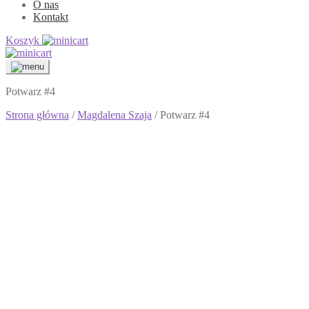
O nas
Kontakt
Koszyk
Potwarz #4
Strona główna
/
Magdalena Szaja
/ Potwarz #4