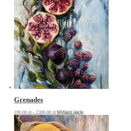
Grenades
Zakres
Ten
199,00
zł
–
2300,00
zł
Wybierz opcje
cen:
produkt
od
ma
199,00 zł
wiele