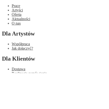
Prace
Artyści
Oferta
Aktualności
O nas
Dla Artystów
Współpraca
Jak dołączyć?
Dla Klientów
Dostawa
Realizacja zamówienia
Płatności
Reklamacje i zwroty
Informacje
Regulamin
Polityka ochrony danych osobowych