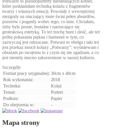
Potwarze to pseudoportrety nieistniejących kobiet,
które poskładałam techniką kolażu z fragmentów
twarzy i własnych emocji. Powstały z wewnętrznej
niezgody na otaczający mnie świat pełen absurdów,
pozorów i pogardy wobec tego, co inne. Chciałam,
żeby były proste, brutalne i narzucające się
groteskową estetyką. To też trochę bunt i złość, ale też
próba pokazania piękna i harmonii w tym, co
zazwyczaj jest odrzucane. Potwarz to obelga i taki też
jest przekaz moich kolaży „Potwarzy”: wyśmiewam i
obrażam po swojemu to z czym się nie zgadzam, a co
jest niestety mocno zakorzenione w naszej kulturze.
Szczegóły
Format pracy oryginalnej:
30cm x 40cm
Rok wykonania:
2018
Technika:
Kolaż
Temat:
Portret
Podłoże:
Papier
Do obejrzenia w:
-
Mapa strony