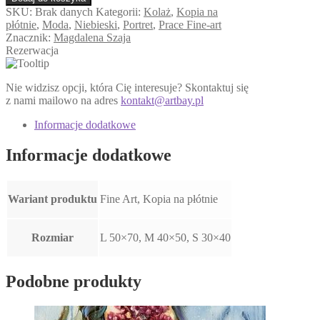
#4
SKU:
Brak danych
Kategorii:
Kolaż
,
Kopia na
płótnie
,
Moda
,
Niebieski
,
Portret
,
Prace Fine-art
Znacznik:
Magdalena Szaja
Rezerwacja
Nie widzisz opcji, która Cię interesuje? Skontaktuj się
z nami mailowo na adres
kontakt@artbay.pl
Informacje dodatkowe
Informacje dodatkowe
Wariant produktu
Fine Art, Kopia na płótnie
Rozmiar
L 50×70, M 40×50, S 30×40
Podobne produkty