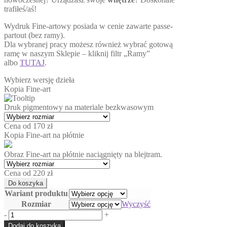
trafiłeś/aś!
Wydruk Fine-artowy posiada w cenie zawarte passe-
partout (bez ramy).
Dla wybranej pracy możesz również wybrać gotową
ramę w naszym Sklepie – kliknij filtr „Ramy”
albo
TUTAJ
.
Wybierz wersję dzieła
Kopia Fine-art
Druk pigmentowy na materiale bezkwasowym
Cena od 170 zł
Kopia Fine-art na płótnie
Obraz Fine-art na płótnie naciągnięty na blejtram.
Cena od 220 zł
Wariant produktu
Rozmiar
Wyczyść
ilość
-
+
Potwarz
Dodaj do koszyka