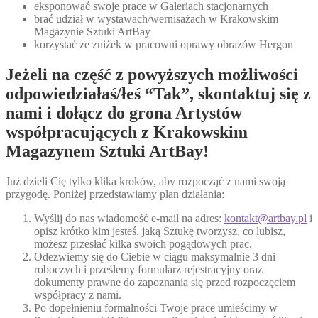
eksponować swoje prace w Galeriach stacjonarnych
brać udział w wystawach/wernisażach w Krakowskim
Magazynie Sztuki ArtBay
korzystać ze zniżek w pracowni oprawy obrazów Hergon
Jeżeli na część z powyższych możliwości
odpowiedziałaś/łeś “Tak”, skontaktuj się z
nami i dołącz do grona Artystów
współpracujących z Krakowskim
Magazynem Sztuki ArtBay!
Już dzieli Cię tylko klika kroków, aby rozpocząć z nami swoją
przygodę. Poniżej przedstawiamy plan działania:
Wyślij do nas wiadomość e-mail na adres:
kontakt@artbay.pl
i
opisz krótko kim jesteś, jaką Sztukę tworzysz, co lubisz,
możesz przesłać kilka swoich pogądowych prac.
Odezwiemy się do Ciebie w ciągu maksymalnie 3 dni
roboczych i prześlemy formularz rejestracyjny oraz
dokumenty prawne do zapoznania się przed rozpoczęciem
współpracy z nami.
Po dopełnieniu formalności Twoje prace umieścimy w