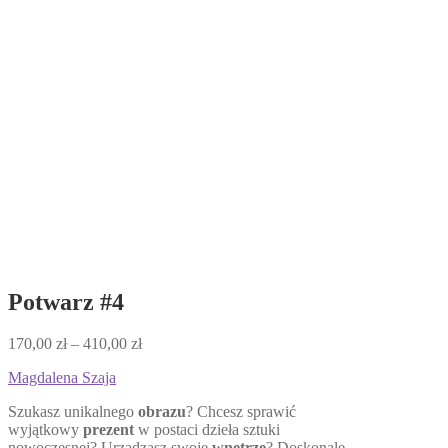
Potwarz #4
Zakres
170,00
zł
–
410,00
zł
cen:
Magdalena Szaja
od
170,00 zł
Szukasz unikalnego
obrazu
? Chcesz sprawić
do
wyjątkowy
prezent
w postaci dzieła sztuki
410,00 zł
nowoczesnej? Urządzasz swoje
wnętrze
? Doskonale