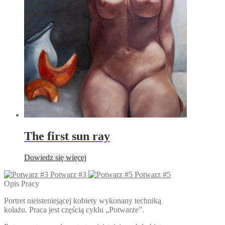
można
wybrać
na
stronie
produktu
The first sun ray
Dowiedz się więcej
Potwarz #3
Potwarz #5
Opis Pracy
Portret nieisteniejącej kobiety wykonany techniką
kolażu. Praca jest częścią cyklu „Potwarze”.