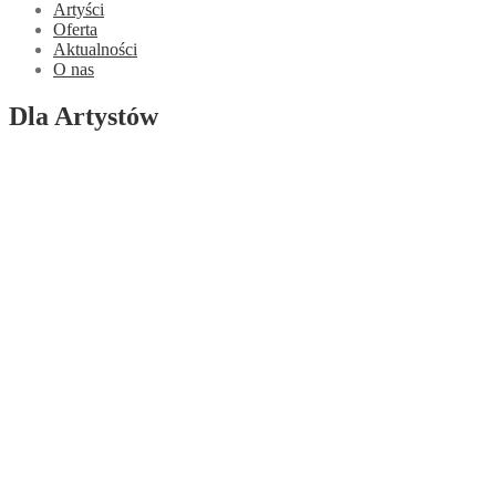
Artyści
Oferta
Aktualności
O nas
Dla Artystów
Współpraca
Jak dołączyć?
Dla Klientów
Dostawa
Realizacja zamówienia
Płatności
Reklamacje i zwroty
Informacje
Regulamin
Polityka ochrony danych osobowych
Kontakt