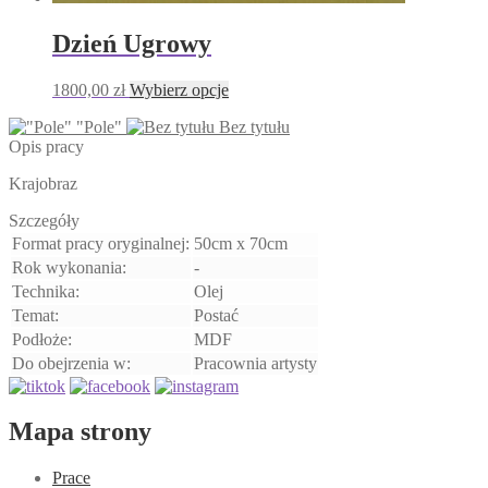
Dzień Ugrowy
Ten
1800,00
zł
Wybierz opcje
produkt
"Pole"
Bez tytułu
ma
Opis pracy
wiele
wariantów.
Krajobraz
Opcje
można
Szczegóły
wybrać
Format pracy oryginalnej:
50cm x 70cm
na
stronie
Rok wykonania:
-
produktu
Technika:
Olej
Temat:
Postać
Podłoże:
MDF
Do obejrzenia w:
Pracownia artysty
Mapa strony
Prace