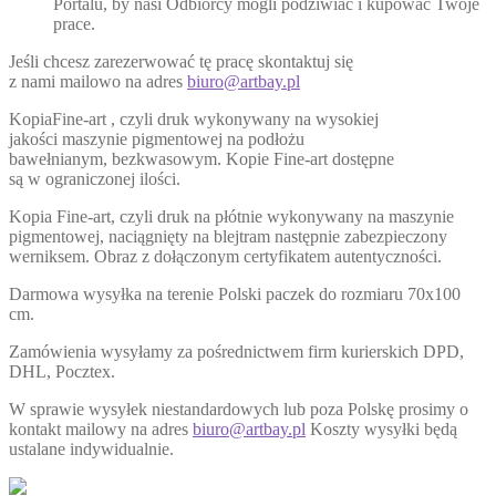
Portalu, by nasi Odbiorcy mogli podziwiać i kupować Twoje
prace.
Jeśli chcesz zarezerwować tę pracę skontaktuj się
z nami mailowo na adres
biuro@artbay.pl
KopiaFine-art , czyli druk wykonywany na wysokiej
jakości maszynie pigmentowej na podłożu
bawełnianym, bezkwasowym. Kopie Fine-art dostępne
są w ograniczonej ilości.
Kopia Fine-art, czyli druk na płótnie wykonywany na maszynie
pigmentowej, naciągnięty na blejtram następnie zabezpieczony
werniksem. Obraz z dołączonym certyfikatem autentyczności.
Darmowa wysyłka na terenie Polski paczek do rozmiaru 70x100
cm.
Zamówienia wysyłamy za pośrednictwem firm kurierskich DPD,
DHL, Pocztex.
W sprawie wysyłek niestandardowych lub poza Polskę prosimy o
kontakt mailowy na adres
biuro@artbay.pl
Koszty wysyłki będą
ustalane indywidualnie.