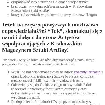
eksponować swoje prace w Galeriach stacjonarnych
brać udział w wystawach/wernisażach w Krakowskim
Magazynie Sztuki ArtBay
korzystać ze zniżek w pracowni oprawy obrazów Hergon
Jeżeli na część z powyższych możliwości
odpowiedziałaś/łeś “Tak”, skontaktuj się z
nami i dołącz do grona Artystów
współpracujących z Krakowskim
Magazynem Sztuki ArtBay!
Już dzieli Cię tylko klika kroków, aby rozpocząć z nami swoją
przygodę. Poniżej przedstawiamy plan działania:
Wyślij do nas wiadomość e-mail na adres:
kontakt@artbay.pl
i
opisz krótko kim jesteś, jaką Sztukę tworzysz, co lubisz,
możesz przesłać kilka swoich pogądowych prac.
Odezwiemy się do Ciebie w ciągu maksymalnie 3 dni
roboczych i prześlemy formularz rejestracyjny oraz
dokumenty prawne do zapoznania się przed rozpoczęciem
współpracy z nami.
Po dopełnieniu formalności Twoje prace umieścimy w