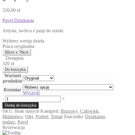
320,00
zł
Pavel Dziukarau
Artysta, twórca z pasji do sztuki
Wybierz wersję dzieła
Praca oryginalna
Dostępna
320 zł
Wariant
produktu
Rozmiar
Wyczyść
ilość
-
+
"Mężczyzna"
Dodaj do koszyka
SKU:
Brak danych
Kategorii:
Brązowy
,
Człowiek
,
Malarstwo
,
Olej
,
Portret
,
Temat
Znaczniki:
Dziukarau
,
malarz
,
Pavel
Rezerwacja