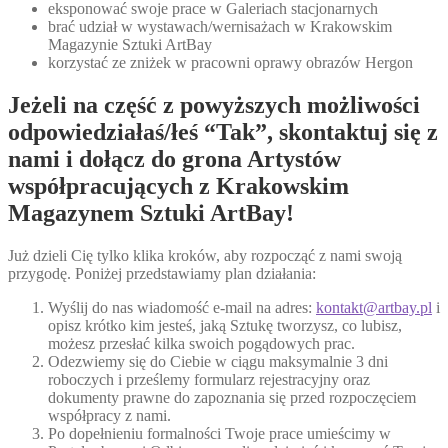
eksponować swoje prace w Galeriach stacjonarnych
brać udział w wystawach/wernisażach w Krakowskim
Magazynie Sztuki ArtBay
korzystać ze zniżek w pracowni oprawy obrazów Hergon
Jeżeli na część z powyższych możliwości
odpowiedziałaś/łeś “Tak”, skontaktuj się z
nami i dołącz do grona Artystów
współpracujących z Krakowskim
Magazynem Sztuki ArtBay!
Już dzieli Cię tylko klika kroków, aby rozpocząć z nami swoją
przygodę. Poniżej przedstawiamy plan działania:
Wyślij do nas wiadomość e-mail na adres:
kontakt@artbay.pl
i
opisz krótko kim jesteś, jaką Sztukę tworzysz, co lubisz,
możesz przesłać kilka swoich pogądowych prac.
Odezwiemy się do Ciebie w ciągu maksymalnie 3 dni
roboczych i prześlemy formularz rejestracyjny oraz
dokumenty prawne do zapoznania się przed rozpoczęciem
współpracy z nami.
Po dopełnieniu formalności Twoje prace umieścimy w