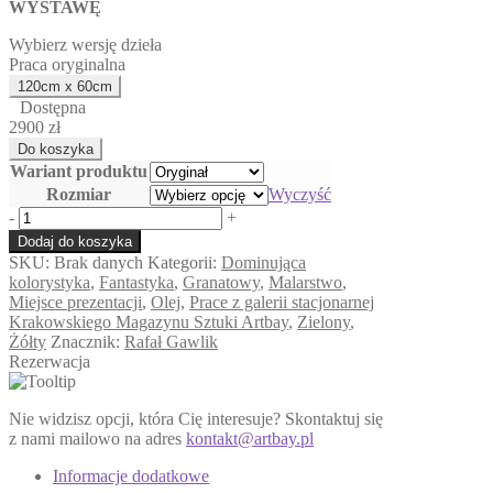
WYSTAWĘ
Wybierz wersję dzieła
Praca oryginalna
Dostępna
2900 zł
Wariant produktu
Rozmiar
Wyczyść
ilość
-
+
Kapłanka
Dodaj do koszyka
SKU:
Brak danych
Kategorii:
Dominująca
kolorystyka
,
Fantastyka
,
Granatowy
,
Malarstwo
,
Miejsce prezentacji
,
Olej
,
Prace z galerii stacjonarnej
Krakowskiego Magazynu Sztuki Artbay
,
Zielony
,
Żółty
Znacznik:
Rafał Gawlik
Rezerwacja
Nie widzisz opcji, która Cię interesuje? Skontaktuj się
z nami mailowo na adres
kontakt@artbay.pl
Informacje dodatkowe