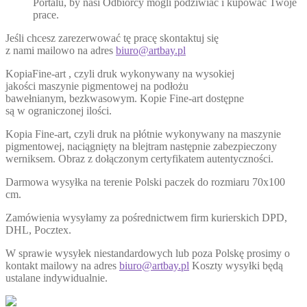
Portalu, by nasi Odbiorcy mogli podziwiać i kupować Twoje
prace.
Jeśli chcesz zarezerwować tę pracę skontaktuj się
z nami mailowo na adres
biuro@artbay.pl
KopiaFine-art , czyli druk wykonywany na wysokiej
jakości maszynie pigmentowej na podłożu
bawełnianym, bezkwasowym. Kopie Fine-art dostępne
są w ograniczonej ilości.
Kopia Fine-art, czyli druk na płótnie wykonywany na maszynie
pigmentowej, naciągnięty na blejtram następnie zabezpieczony
werniksem. Obraz z dołączonym certyfikatem autentyczności.
Darmowa wysyłka na terenie Polski paczek do rozmiaru 70x100
cm.
Zamówienia wysyłamy za pośrednictwem firm kurierskich DPD,
DHL, Pocztex.
W sprawie wysyłek niestandardowych lub poza Polskę prosimy o
kontakt mailowy na adres
biuro@artbay.pl
Koszty wysyłki będą
ustalane indywidualnie.