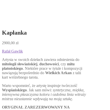
Kapłanka
2900,00
zł
Rafał Gawlik
Artysta w swoich dziełach zawiera odniesienia do
mitologii słowiańskiej
,
duchowości
, czy
mitu
platońskiego
. Niektóre prace w tytule i kompozycji
nawiązują bezpośrednio do
Wielkich Arkan
z talii
kart wróżebnego tarota.
Warto wspomnieć, że artystę inspiruje twórczość
Wyspiańskiego
. Jak sam mówi:
syntetyczna, miękka,
intensywna płaszczyzna koloru i ozdobna linia witraży
mistrza nieustannie wpływają na moją sztukę
.
ORYGINAŁ ZAREZERWOWANY NA