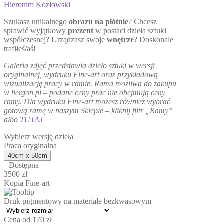
Hieronim Kozłowski
od
170,00 zł
Szukasz unikalnego
obrazu na płótnie
? Chcesz
do
sprawić wyjątkowy
prezent
w postaci dzieła sztuki
3500,00 zł
współczesnej? Urządzasz swoje
wnętrze
? Doskonale
trafiłeś/aś!
Galeria zdjęć przedstawia dzieło sztuki w wersji
oryginalnej, wydruku Fine-art oraz przykładową
wizualizację pracy w ramie. Rama możliwa do zakupu
w hergon.pl – podane ceny prac nie obejmują ceny
ramy.
Dla wydruku Fine-art możesz również wybrać
gotową ramę w naszym Sklepie – kliknij filtr „Ramy”
albo
TUTAJ
Wybierz wersję dzieła
Praca oryginalna
Dostępna
3500 zł
Kopia Fine-art
Druk pigmentowy na materiale bezkwasowym
Cena od 170 zł