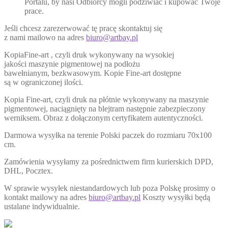
Portalu, by nasi Odbiorcy mogli podziwiać i kupować Twoje
prace.
Jeśli chcesz zarezerwować tę pracę skontaktuj się
z nami mailowo na adres
biuro@artbay.pl
KopiaFine-art , czyli druk wykonywany na wysokiej
jakości maszynie pigmentowej na podłożu
bawełnianym, bezkwasowym. Kopie Fine-art dostępne
są w ograniczonej ilości.
Kopia Fine-art, czyli druk na płótnie wykonywany na maszynie
pigmentowej, naciągnięty na blejtram następnie zabezpieczony
werniksem. Obraz z dołączonym certyfikatem autentyczności.
Darmowa wysyłka na terenie Polski paczek do rozmiaru 70x100
cm.
Zamówienia wysyłamy za pośrednictwem firm kurierskich DPD,
DHL, Pocztex.
W sprawie wysyłek niestandardowych lub poza Polskę prosimy o
kontakt mailowy na adres
biuro@artbay.pl
Koszty wysyłki będą
ustalane indywidualnie.