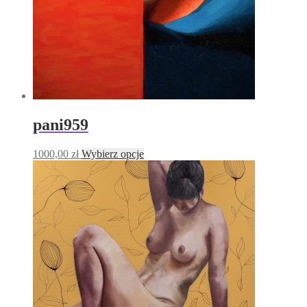
pani959
Ten
1000,00
zł
Wybierz opcje
produkt
ma
wiele
wariantów.
Opcje
można
wybrać
na
stronie
produktu