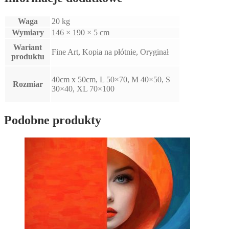
Waga
20 kg
Wymiary
146 × 190 × 5 cm
Wariant
Fine Art, Kopia na płótnie, Oryginał
produktu
40cm x 50cm, L 50×70, M 40×50, S
Rozmiar
30×40, XL 70×100
Podobne produkty