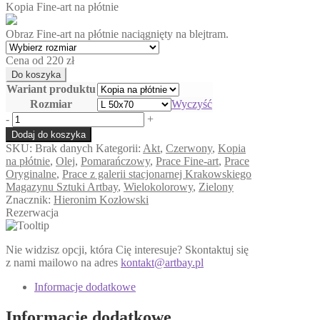
Kopia Fine-art na płótnie
Obraz Fine-art na płótnie naciągnięty na blejtram.
Cena od 220 zł
Wariant produktu
Rozmiar
Wyczyść
ilość
-
+
Chimera
Dodaj do koszyka
SKU:
Brak danych
Kategorii:
Akt
,
Czerwony
,
Kopia
na płótnie
,
Olej
,
Pomarańczowy
,
Prace Fine-art
,
Prace
Oryginalne
,
Prace z galerii stacjonarnej Krakowskiego
Magazynu Sztuki Artbay
,
Wielokolorowy
,
Zielony
Znacznik:
Hieronim Kozłowski
Rezerwacja
Nie widzisz opcji, która Cię interesuje? Skontaktuj się
z nami mailowo na adres
kontakt@artbay.pl
Informacje dodatkowe
Informacje dodatkowe