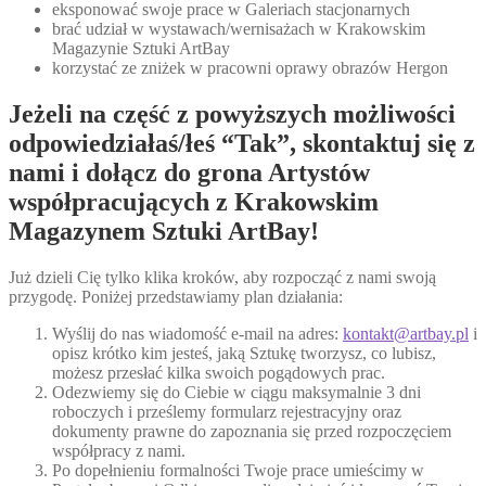
eksponować swoje prace w Galeriach stacjonarnych
brać udział w wystawach/wernisażach w Krakowskim
Magazynie Sztuki ArtBay
korzystać ze zniżek w pracowni oprawy obrazów Hergon
Jeżeli na część z powyższych możliwości
odpowiedziałaś/łeś “Tak”, skontaktuj się z
nami i dołącz do grona Artystów
współpracujących z Krakowskim
Magazynem Sztuki ArtBay!
Już dzieli Cię tylko klika kroków, aby rozpocząć z nami swoją
przygodę. Poniżej przedstawiamy plan działania:
Wyślij do nas wiadomość e-mail na adres:
kontakt@artbay.pl
i
opisz krótko kim jesteś, jaką Sztukę tworzysz, co lubisz,
możesz przesłać kilka swoich pogądowych prac.
Odezwiemy się do Ciebie w ciągu maksymalnie 3 dni
roboczych i prześlemy formularz rejestracyjny oraz
dokumenty prawne do zapoznania się przed rozpoczęciem
współpracy z nami.
Po dopełnieniu formalności Twoje prace umieścimy w