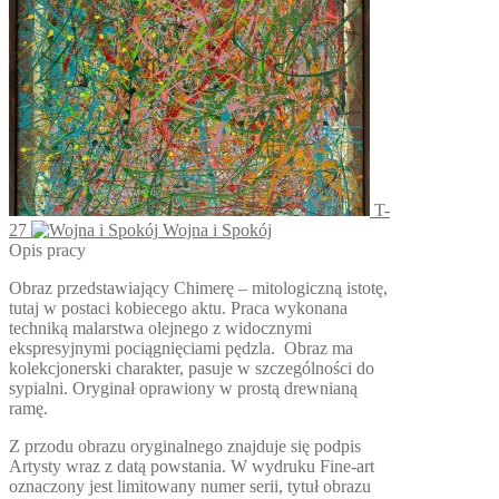
stronie
produktu
T-
27
Wojna i Spokój
Opis pracy
Obraz przedstawiający Chimerę – mitologiczną istotę,
tutaj w postaci kobiecego aktu. Praca wykonana
techniką malarstwa olejnego z widocznymi
ekspresyjnymi pociągnięciami pędzla. Obraz ma
kolekcjonerski charakter, pasuje w szczególności do
sypialni. Oryginał oprawiony w prostą drewnianą
ramę.
Z przodu obrazu oryginalnego znajduje się podpis
Artysty wraz z datą powstania. W wydruku Fine-art
oznaczony jest limitowany numer serii, tytuł obrazu