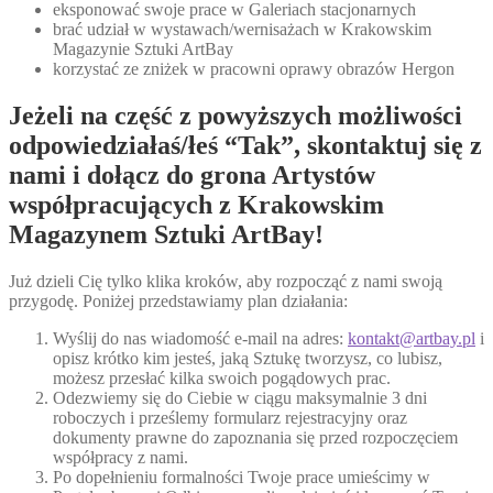
eksponować swoje prace w Galeriach stacjonarnych
brać udział w wystawach/wernisażach w Krakowskim
Magazynie Sztuki ArtBay
korzystać ze zniżek w pracowni oprawy obrazów Hergon
Jeżeli na część z powyższych możliwości
odpowiedziałaś/łeś “Tak”, skontaktuj się z
nami i dołącz do grona Artystów
współpracujących z Krakowskim
Magazynem Sztuki ArtBay!
Już dzieli Cię tylko klika kroków, aby rozpocząć z nami swoją
przygodę. Poniżej przedstawiamy plan działania:
Wyślij do nas wiadomość e-mail na adres:
kontakt@artbay.pl
i
opisz krótko kim jesteś, jaką Sztukę tworzysz, co lubisz,
możesz przesłać kilka swoich pogądowych prac.
Odezwiemy się do Ciebie w ciągu maksymalnie 3 dni
roboczych i prześlemy formularz rejestracyjny oraz
dokumenty prawne do zapoznania się przed rozpoczęciem
współpracy z nami.
Po dopełnieniu formalności Twoje prace umieścimy w