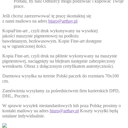
Portalu, by nasi Odbiorcy mogli podziwiać i kupować Twoje
prace.
Jeśli chcesz zarezerwować tę pracę skontaktuj się
z nami mailowo na adres
biuro@artbay.pl
KopiaFine-art , czyli druk wykonywany na wysokiej
jakości maszynie pigmentowej na podłożu
bawełnianym, bezkwasowym. Kopie Fine-art dostępne
są w ograniczonej ilości.
Kopia Fine-art, czyli druk na płótnie wykonywany na maszynie
pigmentowej, naciągnięty na blejtram następnie zabezpieczony
werniksem. Obraz z dołączonym certyfikatem autentyczności.
Darmowa wysyłka na terenie Polski paczek do rozmiaru 70x100
cm.
Zamówienia wysyłamy za pośrednictwem firm kurierskich DPD,
DHL, Pocztex.
W sprawie wysyłek niestandardowych lub poza Polskę prosimy o
kontakt mailowy na adres
biuro@artbay.pl
Koszty wysyłki będą
ustalane indywidualnie.