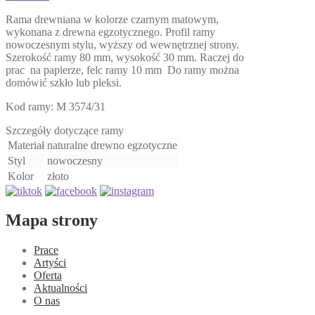
stronie
Rama drewniana w kolorze czarnym matowym,
produktu
wykonana z drewna egzotycznego. Profil ramy
nowoczesnym stylu, wyższy od wewnętrznej strony.
Szerokość ramy 80 mm, wysokość 30 mm. Raczej do
prac na papierze, felc ramy 10 mm Do ramy można
domówić szkło lub pleksi.
Kod ramy: M 3574/31
Szczegóły dotyczące ramy
Materiał
naturalne drewno egzotyczne
Styl
nowoczesny
Kolor
złoto
Mapa strony
Prace
Artyści
Oferta
Aktualności
O nas