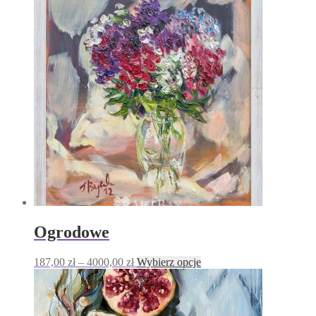
Ogrodowe
Zakres
Ten
187,00
zł
–
4000,00
zł
Wybierz opcje
cen:
produkt
od
ma
187,00 zł
wiele
do
wariantów.