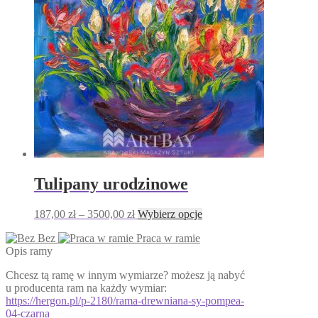
wybrać
na
stronie
produktu
Tulipany urodzinowe
Zakres
Ten
187,00
zł
–
3500,00
zł
Wybierz opcje
cen:
produkt
Bez
Praca w ramie
od
ma
Opis ramy
187,00 zł
wiele
do
wariantów.
Chcesz tą ramę w innym wymiarze? możesz ją nabyć
3500,00 zł
Opcje
u producenta ram na każdy wymiar:
można
https://hergon.pl/p-2180/rama-drewniana-sy-pompea-
wybrać
04-czarna
na