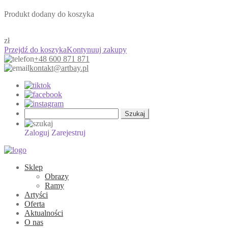
Produkt dodany do koszyka
zł
Przejdź do koszyka
Kontynuuj zakupy
+48 600 871 871
kontakt@artbay.pl
Szukaj:
Zaloguj
Zarejestruj
Sklep
Obrazy
Ramy
Artyści
Oferta
Aktualności
O nas