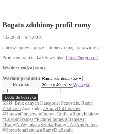
Bogato zdobiony profil ramy
Zakres
432,00
zł
–
941,00
zł
cen:
Chcesz oprawić pracę – dobierz ramę, oprawimy ją.
od
432,00 zł
Producent ram na każdy wymiar
https://hergon.pl/
do
941,00 zł
Wybierz rodzaj ramy
Wariant produktu
Rozmiar
Wyczyść
ilość
-
+
Bogato
Dodaj do koszyka
zdobiony
SKU:
Brak danych
Kategorie:
Pozostałe
,
Ramy
,
profil
Zdobione
Znaczniki:
#RamyDoObrazów
ramy
#OprawaObrazów #OprawaGrafik #RamyKraków
#CustomFrames #PictureFrames #FrameArt
#RamyNaWymiar #SztukaIRamy #ArtAndFrames
#OprawionaSztuka #RamyDlaSztuki