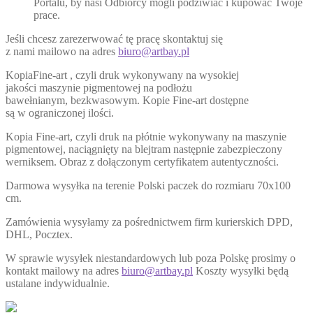
Portalu, by nasi Odbiorcy mogli podziwiać i kupować Twoje
prace.
Jeśli chcesz zarezerwować tę pracę skontaktuj się
z nami mailowo na adres
biuro@artbay.pl
KopiaFine-art , czyli druk wykonywany na wysokiej
jakości maszynie pigmentowej na podłożu
bawełnianym, bezkwasowym. Kopie Fine-art dostępne
są w ograniczonej ilości.
Kopia Fine-art, czyli druk na płótnie wykonywany na maszynie
pigmentowej, naciągnięty na blejtram następnie zabezpieczony
werniksem. Obraz z dołączonym certyfikatem autentyczności.
Darmowa wysyłka na terenie Polski paczek do rozmiaru 70x100
cm.
Zamówienia wysyłamy za pośrednictwem firm kurierskich DPD,
DHL, Pocztex.
W sprawie wysyłek niestandardowych lub poza Polskę prosimy o
kontakt mailowy na adres
biuro@artbay.pl
Koszty wysyłki będą
ustalane indywidualnie.