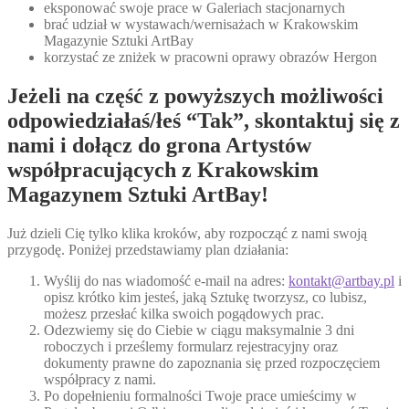
eksponować swoje prace w Galeriach stacjonarnych
brać udział w wystawach/wernisażach w Krakowskim
Magazynie Sztuki ArtBay
korzystać ze zniżek w pracowni oprawy obrazów Hergon
Jeżeli na część z powyższych możliwości
odpowiedziałaś/łeś “Tak”, skontaktuj się z
nami i dołącz do grona Artystów
współpracujących z Krakowskim
Magazynem Sztuki ArtBay!
Już dzieli Cię tylko klika kroków, aby rozpocząć z nami swoją
przygodę. Poniżej przedstawiamy plan działania:
Wyślij do nas wiadomość e-mail na adres:
kontakt@artbay.pl
i
opisz krótko kim jesteś, jaką Sztukę tworzysz, co lubisz,
możesz przesłać kilka swoich pogądowych prac.
Odezwiemy się do Ciebie w ciągu maksymalnie 3 dni
roboczych i prześlemy formularz rejestracyjny oraz
dokumenty prawne do zapoznania się przed rozpoczęciem
współpracy z nami.
Po dopełnieniu formalności Twoje prace umieścimy w