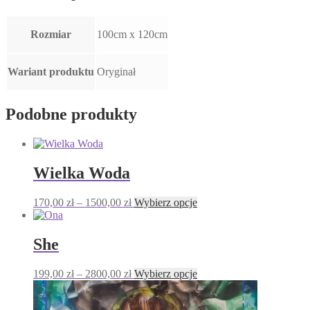
Rozmiar
100cm x 120cm
Wariant produktu
Oryginał
Podobne produkty
Wielka Woda
Zakres
Ten
170,00
zł
–
1500,00
zł
Wybierz opcje
cen:
produkt
od
ma
170,00 zł
wiele
She
do
wariantów.
1500,00 zł
Opcje
Zakres
Ten
199,00
zł
–
2800,00
zł
Wybierz opcje
można
cen:
produkt
wybrać
od
ma
na