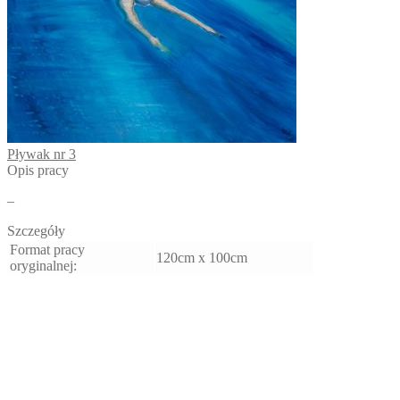
Pływak nr 3
Opis pracy
–
Szczegóły
Format pracy
120cm x 100cm
oryginalnej:
Rok wykonania:
2024
Technika:
Akryl
Temat:
Człowiek
Podłoże:
Płótno
Krakowski Magazyn
Do obejrzenia w:
Sztuki