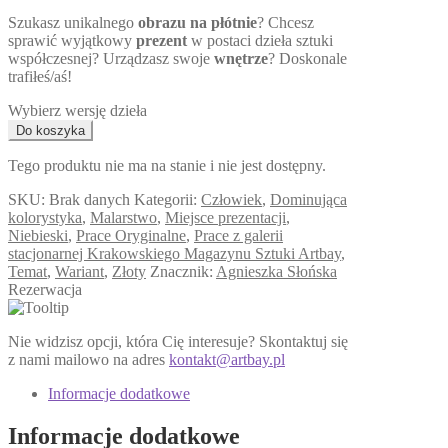
Szukasz unikalnego
obrazu na płótnie
? Chcesz
sprawić wyjątkowy
prezent
w postaci dzieła sztuki
współczesnej? Urządzasz swoje
wnętrze
? Doskonale
trafiłeś/aś!
Wybierz wersję dzieła
Tego produktu nie ma na stanie i nie jest dostępny.
SKU:
Brak danych
Kategorii:
Człowiek
,
Dominująca
kolorystyka
,
Malarstwo
,
Miejsce prezentacji
,
Niebieski
,
Prace Oryginalne
,
Prace z galerii
stacjonarnej Krakowskiego Magazynu Sztuki Artbay
,
Temat
,
Wariant
,
Złoty
Znacznik:
Agnieszka Słońska
Rezerwacja
Nie widzisz opcji, która Cię interesuje? Skontaktuj się
z nami mailowo na adres
kontakt@artbay.pl
Informacje dodatkowe
Informacje dodatkowe