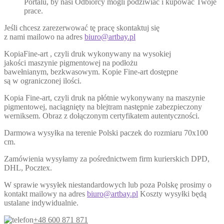
Portalu, by nasi Odbiorcy mogli podziwiać i kupować Twoje
prace.
Jeśli chcesz zarezerwować tę pracę skontaktuj się
z nami mailowo na adres
biuro@artbay.pl
KopiaFine-art , czyli druk wykonywany na wysokiej
jakości maszynie pigmentowej na podłożu
bawełnianym, bezkwasowym. Kopie Fine-art dostępne
są w ograniczonej ilości.
Kopia Fine-art, czyli druk na płótnie wykonywany na maszynie
pigmentowej, naciągnięty na blejtram następnie zabezpieczony
werniksem. Obraz z dołączonym certyfikatem autentyczności.
Darmowa wysyłka na terenie Polski paczek do rozmiaru 70x100
cm.
Zamówienia wysyłamy za pośrednictwem firm kurierskich DPD,
DHL, Pocztex.
W sprawie wysyłek niestandardowych lub poza Polskę prosimy o
kontakt mailowy na adres
biuro@artbay.pl
Koszty wysyłki będą
ustalane indywidualnie.
+48 600 871 871