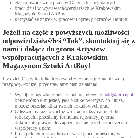
eksponować swoje prace w Galeriach stacjonarnych
brać udział w wystawach/wernisażach w Krakowskim
Magazynie Sztuki ArtBay
korzystać ze zniżek w pracowni oprawy obrazów Hergon
Jeżeli na część z powyższych możliwości
odpowiedziałaś/łeś “Tak”, skontaktuj się z
nami i dołącz do grona Artystów
współpracujących z Krakowskim
Magazynem Sztuki ArtBay!
Już dzieli Cię tylko klika kroków, aby rozpocząć z nami swoją
przygodę. Poniżej przedstawiamy plan działania:
Wyślij do nas wiadomość e-mail na adres:
kontakt@artbay.pl
i
opisz krótko kim jesteś, jaką Sztukę tworzysz, co lubisz,
możesz przesłać kilka swoich pogądowych prac.
Odezwiemy się do Ciebie w ciągu maksymalnie 3 dni
roboczych i prześlemy formularz rejestracyjny oraz
dokumenty prawne do zapoznania się przed rozpoczęciem
współpracy z nami.
Po dopełnieniu formalności Twoje prace umieścimy w