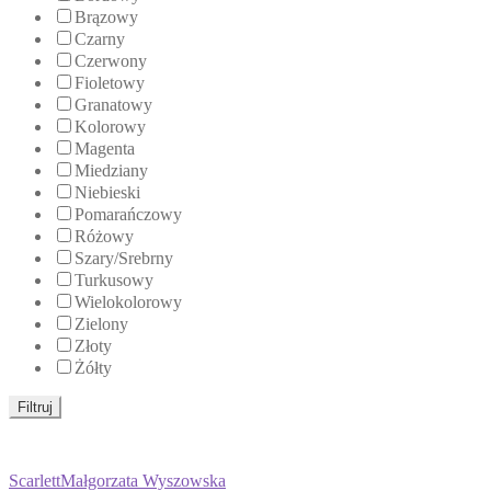
Brązowy
Czarny
Czerwony
Fioletowy
Granatowy
Kolorowy
Magenta
Miedziany
Niebieski
Pomarańczowy
Różowy
Szary/Srebrny
Turkusowy
Wielokolorowy
Zielony
Złoty
Żółty
Filtruj
Scarlett
Małgorzata Wyszowska