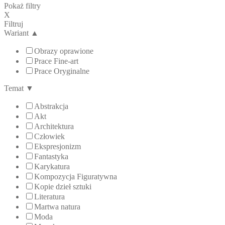
Pokaż filtry
X
Filtruj
Wariant
▲
Obrazy oprawione
Prace Fine-art
Prace Oryginalne
Temat
▼
Abstrakcja
Akt
Architektura
Człowiek
Ekspresjonizm
Fantastyka
Karykatura
Kompozycja Figuratywna
Kopie dzieł sztuki
Literatura
Martwa natura
Moda