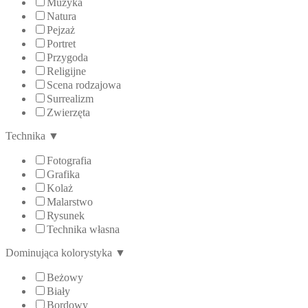
Muzyka
Natura
Pejzaż
Portret
Przygoda
Religijne
Scena rodzajowa
Surrealizm
Zwierzęta
Technika
▼
Fotografia
Grafika
Kolaż
Malarstwo
Rysunek
Technika własna
Dominująca kolorystyka
▼
Beżowy
Biały
Bordowy