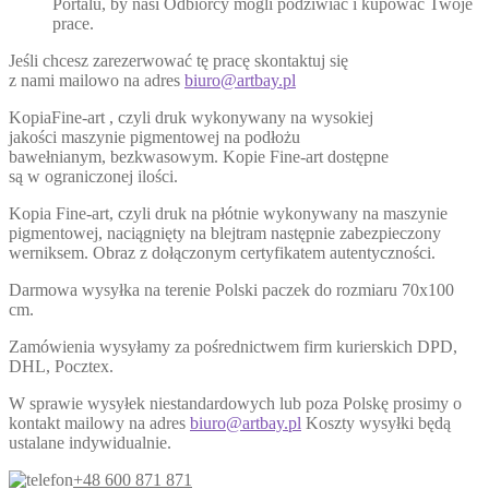
Portalu, by nasi Odbiorcy mogli podziwiać i kupować Twoje
prace.
Jeśli chcesz zarezerwować tę pracę skontaktuj się
z nami mailowo na adres
biuro@artbay.pl
KopiaFine-art , czyli druk wykonywany na wysokiej
jakości maszynie pigmentowej na podłożu
bawełnianym, bezkwasowym. Kopie Fine-art dostępne
są w ograniczonej ilości.
Kopia Fine-art, czyli druk na płótnie wykonywany na maszynie
pigmentowej, naciągnięty na blejtram następnie zabezpieczony
werniksem. Obraz z dołączonym certyfikatem autentyczności.
Darmowa wysyłka na terenie Polski paczek do rozmiaru 70x100
cm.
Zamówienia wysyłamy za pośrednictwem firm kurierskich DPD,
DHL, Pocztex.
W sprawie wysyłek niestandardowych lub poza Polskę prosimy o
kontakt mailowy na adres
biuro@artbay.pl
Koszty wysyłki będą
ustalane indywidualnie.
+48 600 871 871