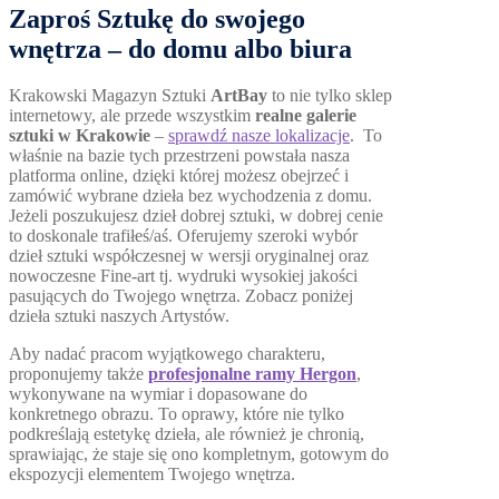
Zaproś Sztukę do swojego
wnętrza – do domu albo biura
Krakowski Magazyn Sztuki
ArtBay
to nie tylko sklep
internetowy, ale przede wszystkim
realne galerie
sztuki w Krakowie
–
sprawdź nasze lokalizacje
. To
właśnie na bazie tych przestrzeni powstała nasza
platforma online, dzięki której możesz obejrzeć i
zamówić wybrane dzieła bez wychodzenia z domu.
Jeżeli poszukujesz dzieł dobrej sztuki, w dobrej cenie
to doskonale trafiłeś/aś. Oferujemy szeroki wybór
dzieł sztuki współczesnej w wersji oryginalnej oraz
nowoczesne Fine-art tj. wydruki wysokiej jakości
pasujących do Twojego wnętrza. Zobacz poniżej
dzieła sztuki naszych Artystów.
Aby nadać pracom wyjątkowego charakteru,
proponujemy także
profesjonalne ramy Hergon
,
wykonywane na wymiar i dopasowane do
konkretnego obrazu. To oprawy, które nie tylko
podkreślają estetykę dzieła, ale również je chronią,
sprawiając, że staje się ono kompletnym, gotowym do
ekspozycji elementem Twojego wnętrza.