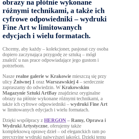
obrazy na płótnie wykonane
różnymi technikami, a także ich
cyfrowe odpowiedniki –
wydruki
Fine Art
w limitowanych
edycjach i wielu formatach.
Chcemy, aby każdy – kolekcjoner, pasjonat czy osoba
dopiero zaczynająca przygodę ze sztuką – mógł
znaleźć u nas prace odpowiadające jego gustom i
potrzebom.
Nasze
realne galerie w Krakowie
mieszczą się przy
ulicy
Żniwnej 1
oraz
Warszawskiej 4
– serdecznie
zapraszamy do odwiedzin. W
Krakowskim
Magazynie Sztuki ArtBay
znajdziesz oryginalne
obrazy na płótnie wykonane różnymi technikami, a
także ich cyfrowe odpowiedniki –
wydruki Fine Art
w limitowanych edycjach i wielu formatach.
Dzięki współpracy z
HERGON
– Ramy, Oprawa i
Wydruki Artystyczne
, oferujemy także
kompleksową oprawę dzieł – od eleganckich ram po
precyzyjne wydruki najwyższej jakości. Dzięki temu