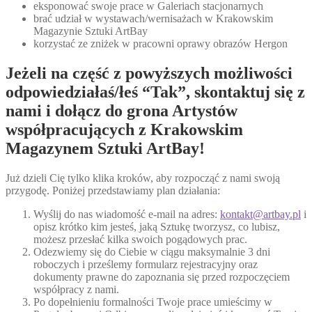
eksponować swoje prace w Galeriach stacjonarnych
brać udział w wystawach/wernisażach w Krakowskim
Magazynie Sztuki ArtBay
korzystać ze zniżek w pracowni oprawy obrazów Hergon
Jeżeli na część z powyższych możliwości
odpowiedziałaś/łeś “Tak”, skontaktuj się z
nami i dołącz do grona Artystów
współpracujących z Krakowskim
Magazynem Sztuki ArtBay!
Już dzieli Cię tylko klika kroków, aby rozpocząć z nami swoją
przygodę. Poniżej przedstawiamy plan działania:
Wyślij do nas wiadomość e-mail na adres:
kontakt@artbay.pl
i
opisz krótko kim jesteś, jaką Sztukę tworzysz, co lubisz,
możesz przesłać kilka swoich pogądowych prac.
Odezwiemy się do Ciebie w ciągu maksymalnie 3 dni
roboczych i prześlemy formularz rejestracyjny oraz
dokumenty prawne do zapoznania się przed rozpoczęciem
współpracy z nami.
Po dopełnieniu formalności Twoje prace umieścimy w