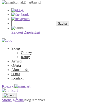
kontakt@artbay.pl
Szukaj:
Zaloguj
Zarejestruj
Sklep
Obrazy
Ramy
Artyści
Oferta
Aktualności
O nas
Kontakt
Koszyk
Strona główna
Blog Archives