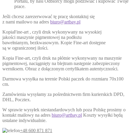
Portalu, by nasi Odbiorcy mogli podziwiać i kupować Twoje
prace.
Jeśli chcesz zarezerwować tę pracę skontaktuj się
z nami mailowo na adres
biuro@artbay.pl
KopiaFine-art , czyli druk wykonywany na wysokiej
jakości maszynie pigmentowej na podłożu
bawełnianym, bezkwasowym. Kopie Fine-art dostępne
są w ograniczonej ilości.
Kopia Fine-art, czyli druk na płótnie wykonywany na maszynie
pigmentowej, naciągnięty na blejtram następnie zabezpieczony
werniksem. Obraz z dołączonym certyfikatem autentyczności.
Darmowa wysyłka na terenie Polski paczek do rozmiaru 70x100
cm.
Zamówienia wysyłamy za pośrednictwem firm kurierskich DPD,
DHL, Pocztex.
W sprawie wysyłek niestandardowych lub poza Polskę prosimy o
kontakt mailowy na adres
biuro@artbay.pl
Koszty wysyłki będą
ustalane indywidualnie.
+48 600 871 871