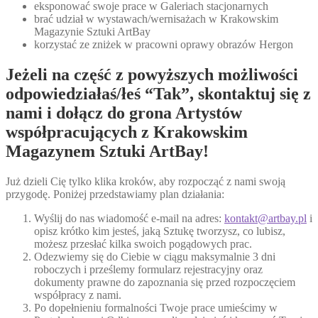
eksponować swoje prace w Galeriach stacjonarnych
brać udział w wystawach/wernisażach w Krakowskim
Magazynie Sztuki ArtBay
korzystać ze zniżek w pracowni oprawy obrazów Hergon
Jeżeli na część z powyższych możliwości
odpowiedziałaś/łeś “Tak”, skontaktuj się z
nami i dołącz do grona Artystów
współpracujących z Krakowskim
Magazynem Sztuki ArtBay!
Już dzieli Cię tylko klika kroków, aby rozpocząć z nami swoją
przygodę. Poniżej przedstawiamy plan działania:
Wyślij do nas wiadomość e-mail na adres:
kontakt@artbay.pl
i
opisz krótko kim jesteś, jaką Sztukę tworzysz, co lubisz,
możesz przesłać kilka swoich pogądowych prac.
Odezwiemy się do Ciebie w ciągu maksymalnie 3 dni
roboczych i prześlemy formularz rejestracyjny oraz
dokumenty prawne do zapoznania się przed rozpoczęciem
współpracy z nami.
Po dopełnieniu formalności Twoje prace umieścimy w