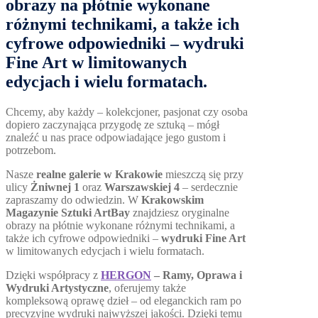
obrazy na płótnie wykonane
różnymi technikami, a także ich
cyfrowe odpowiedniki –
wydruki
Fine Art
w limitowanych
edycjach i wielu formatach.
Chcemy, aby każdy – kolekcjoner, pasjonat czy osoba
dopiero zaczynająca przygodę ze sztuką – mógł
znaleźć u nas prace odpowiadające jego gustom i
potrzebom.
Nasze
realne galerie w Krakowie
mieszczą się przy
ulicy
Żniwnej 1
oraz
Warszawskiej 4
– serdecznie
zapraszamy do odwiedzin. W
Krakowskim
Magazynie Sztuki ArtBay
znajdziesz oryginalne
obrazy na płótnie wykonane różnymi technikami, a
także ich cyfrowe odpowiedniki –
wydruki Fine Art
w limitowanych edycjach i wielu formatach.
Dzięki współpracy z
HERGON
– Ramy, Oprawa i
Wydruki Artystyczne
, oferujemy także
kompleksową oprawę dzieł – od eleganckich ram po
precyzyjne wydruki najwyższej jakości. Dzięki temu