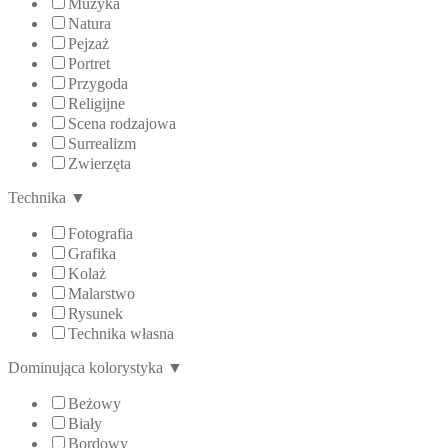
Muzyka
Natura
Pejzaż
Portret
Przygoda
Religijne
Scena rodzajowa
Surrealizm
Zwierzęta
Technika
▼
Fotografia
Grafika
Kolaż
Malarstwo
Rysunek
Technika własna
Dominująca kolorystyka
▼
Beżowy
Biały
Bordowy