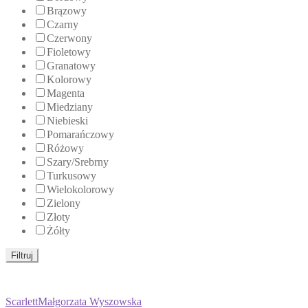
Brązowy
Czarny
Czerwony
Fioletowy
Granatowy
Kolorowy
Magenta
Miedziany
Niebieski
Pomarańczowy
Różowy
Szary/Srebrny
Turkusowy
Wielokolorowy
Zielony
Złoty
Żółty
Filtruj
Scarlett
Małgorzata Wyszowska