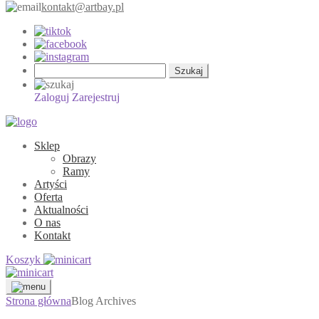
kontakt@artbay.pl
Szukaj:
Zaloguj
Zarejestruj
Sklep
Obrazy
Ramy
Artyści
Oferta
Aktualności
O nas
Kontakt
Koszyk
Strona główna
Blog Archives