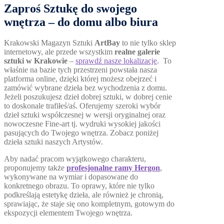
Zaproś Sztukę do swojego
wnętrza – do domu albo biura
Krakowski Magazyn Sztuki
ArtBay
to nie tylko sklep
internetowy, ale przede wszystkim
realne galerie
sztuki w Krakowie
–
sprawdź nasze lokalizacje
. To
właśnie na bazie tych przestrzeni powstała nasza
platforma online, dzięki której możesz obejrzeć i
zamówić wybrane dzieła bez wychodzenia z domu.
Jeżeli poszukujesz dzieł dobrej sztuki, w dobrej cenie
to doskonale trafiłeś/aś. Oferujemy szeroki wybór
dzieł sztuki współczesnej w wersji oryginalnej oraz
nowoczesne Fine-art tj. wydruki wysokiej jakości
pasujących do Twojego wnętrza. Zobacz poniżej
dzieła sztuki naszych Artystów.
Aby nadać pracom wyjątkowego charakteru,
proponujemy także
profesjonalne ramy Hergon
,
wykonywane na wymiar i dopasowane do
konkretnego obrazu. To oprawy, które nie tylko
podkreślają estetykę dzieła, ale również je chronią,
sprawiając, że staje się ono kompletnym, gotowym do
ekspozycji elementem Twojego wnętrza.