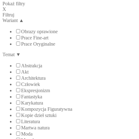
Pokaż filtry
X
Filtruj
Wariant
▲
Obrazy oprawione
Prace Fine-art
Prace Oryginalne
Temat
▼
Abstrakcja
Akt
Architektura
Człowiek
Ekspresjonizm
Fantastyka
Karykatura
Kompozycja Figuratywna
Kopie dzieł sztuki
Literatura
Martwa natura
Moda