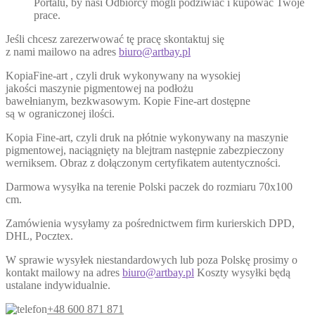
Portalu, by nasi Odbiorcy mogli podziwiać i kupować Twoje
prace.
Jeśli chcesz zarezerwować tę pracę skontaktuj się
z nami mailowo na adres
biuro@artbay.pl
KopiaFine-art , czyli druk wykonywany na wysokiej
jakości maszynie pigmentowej na podłożu
bawełnianym, bezkwasowym. Kopie Fine-art dostępne
są w ograniczonej ilości.
Kopia Fine-art, czyli druk na płótnie wykonywany na maszynie
pigmentowej, naciągnięty na blejtram następnie zabezpieczony
werniksem. Obraz z dołączonym certyfikatem autentyczności.
Darmowa wysyłka na terenie Polski paczek do rozmiaru 70x100
cm.
Zamówienia wysyłamy za pośrednictwem firm kurierskich DPD,
DHL, Pocztex.
W sprawie wysyłek niestandardowych lub poza Polskę prosimy o
kontakt mailowy na adres
biuro@artbay.pl
Koszty wysyłki będą
ustalane indywidualnie.
+48 600 871 871