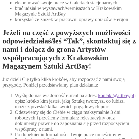
eksponować swoje prace w Galeriach stacjonarnych
brać udział w wystawach/wernisażach w Krakowskim
Magazynie Sztuki ArtBay
korzystać ze zniżek w pracowni oprawy obrazów Hergon
Jeżeli na część z powyższych możliwości
odpowiedziałaś/łeś “Tak”, skontaktuj się z
nami i dołącz do grona Artystów
współpracujących z Krakowskim
Magazynem Sztuki ArtBay!
Już dzieli Cię tylko klika kroków, aby rozpocząć z nami swoją
przygodę. Poniżej przedstawiamy plan działania:
Wyślij do nas wiadomość e-mail na adres:
kontakt@artbay.pl
i
opisz krótko kim jesteś, jaką Sztukę tworzysz, co lubisz,
możesz przesłać kilka swoich pogądowych prac.
Odezwiemy się do Ciebie w ciągu maksymalnie 3 dni
roboczych i prześlemy formularz rejestracyjny oraz
dokumenty prawne do zapoznania się przed rozpoczęciem
współpracy z nami.
Po dopełnieniu formalności Twoje prace umieścimy w